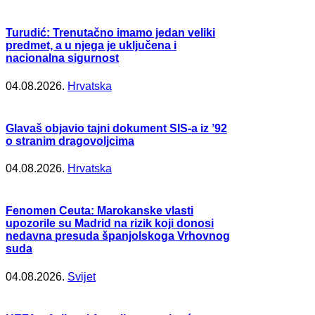
Turudić: Trenutačno imamo jedan veliki
predmet, a u njega je uključena i
nacionalna sigurnost
04.08.2026.
Hrvatska
Glavaš objavio tajni dokument SIS-a iz ’92
o stranim dragovoljcima
04.08.2026.
Hrvatska
Fenomen Ceuta: Marokanske vlasti
upozorile su Madrid na rizik koji donosi
nedavna presuda španjolskoga Vrhovnog
suda
04.08.2026.
Svijet