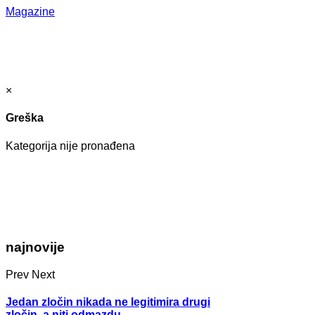
Magazine
×
Greška
Kategorija nije pronađena
najnovije
Prev
Next
Jedan zločin nikada ne legitimira drugi
zločin, a niti odmazdu