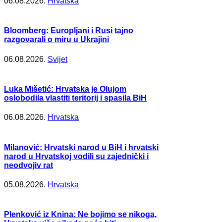
06.08.2026.
Hrvatska
Bloomberg: Europljani i Rusi tajno
razgovarali o miru u Ukrajini
06.08.2026.
Svijet
Luka Mišetić: Hrvatska je Olujom
oslobodila vlastiti teritorij i spasila BiH
06.08.2026.
Hrvatska
Milanović: Hrvatski narod u BiH i hrvatski
narod u Hrvatskoj vodili su zajednički i
neodvojiv rat
05.08.2026.
Hrvatska
Plenković iz Knina: Ne bojimo se nikoga,