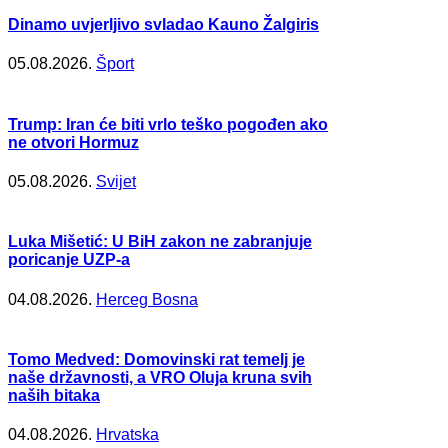
Dinamo uvjerljivo svladao Kauno Žalgiris
05.08.2026.
Šport
Trump: Iran će biti vrlo teško pogođen ako
ne otvori Hormuz
05.08.2026.
Svijet
Luka Mišetić: U BiH zakon ne zabranjuje
poricanje UZP-a
04.08.2026.
Herceg Bosna
Tomo Medved: Domovinski rat temelj je
naše državnosti, a VRO Oluja kruna svih
naših bitaka
04.08.2026.
Hrvatska