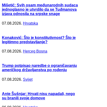
Mišetić: Svih osam međunarodnih sudaca
jednoglasno je utvrdilo da se Tuđmanova
izjava odnosila na srpske snage
07.08.2026.
Hrvatska
Konaković: Što je konstitutivnost? Što je
legitimno predstavljanje?
07.08.2026.
Herceg Bosna
Trump potpisao naredbe o ograničavanju
američkog državljanstva po rođenju
07.08.2026.
Svijet
Ante Šušnjar: Hrvati nisu napadali, nego
su branili svoje domove