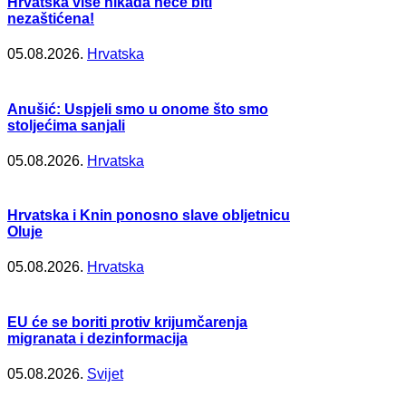
Hrvatska više nikada neće biti
nezaštićena!
05.08.2026.
Hrvatska
Anušić: Uspjeli smo u onome što smo
stoljećima sanjali
05.08.2026.
Hrvatska
Hrvatska i Knin ponosno slave obljetnicu
Oluje
05.08.2026.
Hrvatska
EU će se boriti protiv krijumčarenja
migranata i dezinformacija
05.08.2026.
Svijet