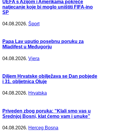
UEFA s Azijom i Amerikama pokreće
natjecanje koje bi moglo uništiti FIFA-ino
SP
04.08.2026.
Šport
Papa Lav uputio posebnu poruku za
Mladifest u Međugorju
04.08.2026.
Vjera
Diljem Hrvatske obilježava se Dan pobjede
i 31. obljetnica Oluje
04.08.2026.
Hrvatska
Priveden zbog poruka: “Klali smo vas u
Srednjoj Bosni, klat ćemo vam i unuke”
04.08.2026.
Herceg Bosna