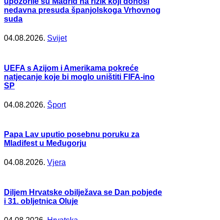
upozorile su Madrid na rizik koji donosi
nedavna presuda španjolskoga Vrhovnog
suda
04.08.2026.
Svijet
UEFA s Azijom i Amerikama pokreće
natjecanje koje bi moglo uništiti FIFA-ino
SP
04.08.2026.
Šport
Papa Lav uputio posebnu poruku za
Mladifest u Međugorju
04.08.2026.
Vjera
Diljem Hrvatske obilježava se Dan pobjede
i 31. obljetnica Oluje