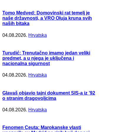
Tomo Medved: Domovinski rat temelj je
naše državnosti, a VRO Oluja kruna svih
naših bitaka
04.08.2026.
Hrvatska
Turudić: Trenutačno imamo jedan veliki
predmet, a u njega je uključena i
nacionalna sigurnost
04.08.2026.
Hrvatska
Glavaš objavio tajni dokument SIS-a iz ’92
o stranim dragovoljcima
04.08.2026.
Hrvatska
Fenomen Ceuta: Marokanske vlasti