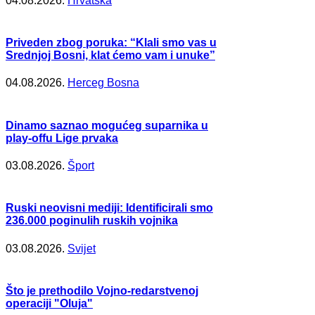
04.08.2026.
Hrvatska
Priveden zbog poruka: “Klali smo vas u
Srednjoj Bosni, klat ćemo vam i unuke”
04.08.2026.
Herceg Bosna
Dinamo saznao mogućeg suparnika u
play-offu Lige prvaka
03.08.2026.
Šport
Ruski neovisni mediji: Identificirali smo
236.000 poginulih ruskih vojnika
03.08.2026.
Svijet
Što je prethodilo Vojno-redarstvenoj
operaciji "Oluja"