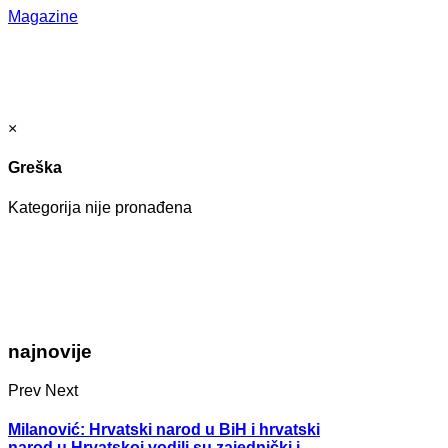
Magazine
×
Greška
Kategorija nije pronađena
najnovije
Prev
Next
Milanović: Hrvatski narod u BiH i hrvatski
narod u Hrvatskoj vodili su zajednički i