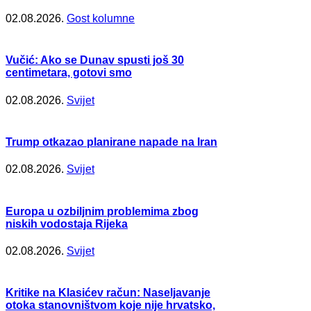
02.08.2026.
Gost kolumne
Vučić: Ako se Dunav spusti još 30
centimetara, gotovi smo
02.08.2026.
Svijet
Trump otkazao planirane napade na Iran
02.08.2026.
Svijet
Europa u ozbiljnim problemima zbog
niskih vodostaja Rijeka
02.08.2026.
Svijet
Kritike na Klasićev račun: Naseljavanje
otoka stanovništvom koje nije hrvatsko,