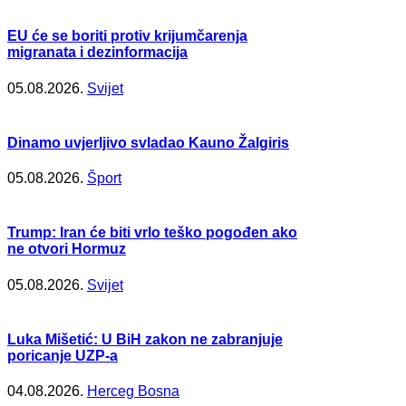
EU će se boriti protiv krijumčarenja
migranata i dezinformacija
05.08.2026.
Svijet
Dinamo uvjerljivo svladao Kauno Žalgiris
05.08.2026.
Šport
Trump: Iran će biti vrlo teško pogođen ako
ne otvori Hormuz
05.08.2026.
Svijet
Luka Mišetić: U BiH zakon ne zabranjuje
poricanje UZP-a
04.08.2026.
Herceg Bosna