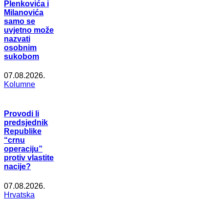
Plenkovića i
Milanovića
samo se
uvjetno može
nazvati
osobnim
sukobom
07.08.2026.
Kolumne
Provodi li
predsjednik
Republike
“crnu
operaciju”
protiv vlastite
nacije?
07.08.2026.
Hrvatska