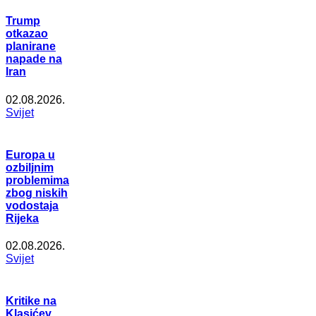
Trump
otkazao
planirane
napade na
Iran
02.08.2026.
Svijet
Europa u
ozbiljnim
problemima
zbog niskih
vodostaja
Rijeka
02.08.2026.
Svijet
Kritike na
Klasićev