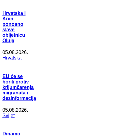
Hrvatska i
Knin
ponosno
slave
obljetnicu
Oluje
05.08.2026.
Hrvatska
EU će se
boriti protiv
krijumčarenja
migranata i
dezinformacija
05.08.2026.
Svijet
Dinamo