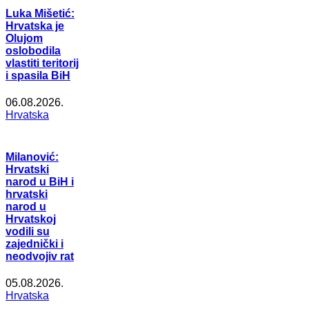
Luka Mišetić:
Hrvatska je
Olujom
oslobodila
vlastiti teritorij
i spasila BiH
06.08.2026.
Hrvatska
Milanović:
Hrvatski
narod u BiH i
hrvatski
narod u
Hrvatskoj
vodili su
zajednički i
neodvojiv rat
05.08.2026.
Hrvatska