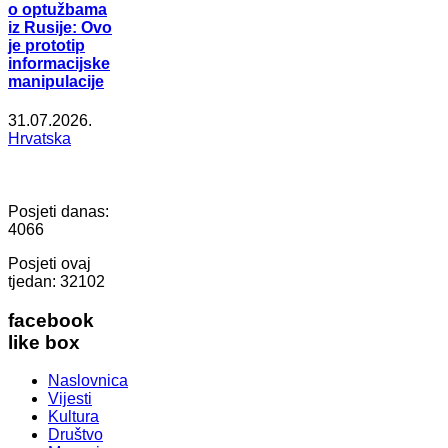
o optužbama
iz Rusije: Ovo
je prototip
informacijske
manipulacije
31.07.2026.
Hrvatska
Posjeti danas:
4066
Posjeti ovaj
tjedan:
32102
facebook
like box
Naslovnica
Vijesti
Kultura
Društvo