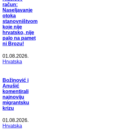
račun:
Naseljavanje
otoka
stanovništvom
koje nije
hrvatsko, nije
palo na pamet
ni Brozu!
01.08.2026.
Hrvatska
Božinović i
Anušić
komentirali
najnoviju
migrantsku
krizu
01.08.2026.
Hrvatska