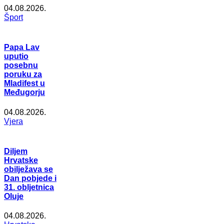
04.08.2026.
Šport
Papa Lav
uputio
posebnu
poruku za
Mladifest u
Međugorju
04.08.2026.
Vjera
Diljem
Hrvatske
obilježava se
Dan pobjede i
31. obljetnica
Oluje
04.08.2026.