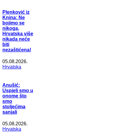
Plenković iz
Knina: Ne
bojimo se
nikoga,
Hrvatska više
nikada neće
biti
nezaštićena!
05.08.2026.
Hrvatska
Anušić:
Uspjeli smo u
onome što
smo
stoljećima
sanjali
05.08.2026.
Hrvatska