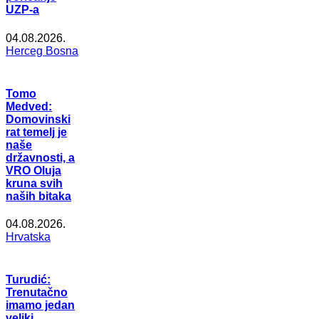
UZP-a
04.08.2026.
Herceg Bosna
Tomo
Medved:
Domovinski
rat temelj je
naše
državnosti, a
VRO Oluja
kruna svih
naših bitaka
04.08.2026.
Hrvatska
Turudić:
Trenutačno
imamo jedan
veliki