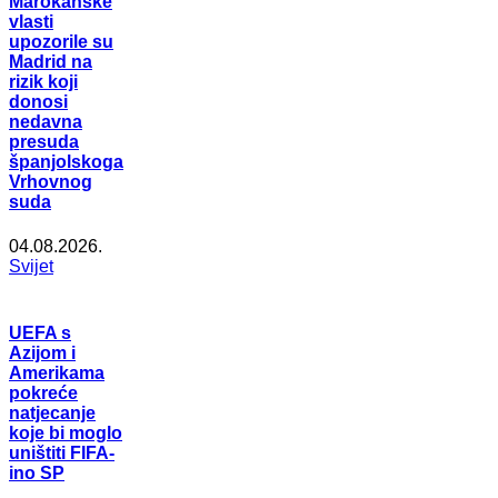
Marokanske
vlasti
upozorile su
Madrid na
rizik koji
donosi
nedavna
presuda
španjolskoga
Vrhovnog
suda
04.08.2026.
Svijet
UEFA s
Azijom i
Amerikama
pokreće
natjecanje
koje bi moglo
uništiti FIFA-
ino SP