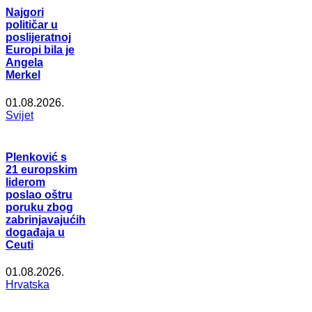
Najgori
političar u
poslijeratnoj
Europi bila je
Angela
Merkel
01.08.2026.
Svijet
Plenković s
21 europskim
liderom
poslao oštru
poruku zbog
zabrinjavajućih
događaja u
Ceuti
01.08.2026.
Hrvatska