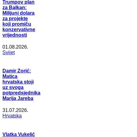
Trumpov plan
za Balkan:
Milijuni dolara
za projekte
koji promiču
konzervativne
vrijednosti
01.08.2026.
Svijet
Damir Zorić:
Matica
hrvatska stoji
uz svoga
potpredsjednika
Marija Jareba
31.07.2026.
Hrvatska
Vlatka Vukelić