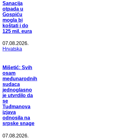
Sanacija
otpada u
Gospiću
mogla bi
koštati i do
125 mil. eura
07.08.2026.
Hrvatska
Mišetić: Svih
osam
međunarodnih
sudaca
jednoglasno
je utvrdilo da
se
Tuđmanova
izjava
odnosila na
srpske snage
07.08.2026.