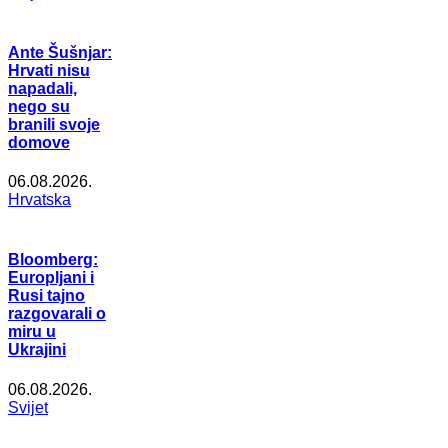
Ante Šušnjar:
Hrvati nisu
napadali,
nego su
branili svoje
domove
06.08.2026.
Hrvatska
Bloomberg:
Europljani i
Rusi tajno
razgovarali o
miru u
Ukrajini
06.08.2026.
Svijet