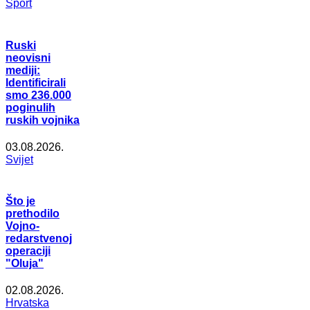
Šport
Ruski
neovisni
mediji:
Identificirali
smo 236.000
poginulih
ruskih vojnika
03.08.2026.
Svijet
Što je
prethodilo
Vojno-
redarstvenoj
operaciji
"Oluja"
02.08.2026.
Hrvatska