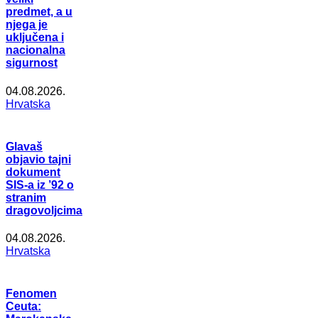
predmet, a u
njega je
uključena i
nacionalna
sigurnost
04.08.2026.
Hrvatska
Glavaš
objavio tajni
dokument
SIS-a iz ’92 o
stranim
dragovoljcima
04.08.2026.
Hrvatska
Fenomen
Ceuta: