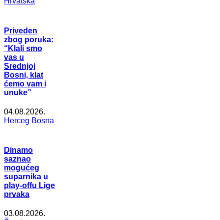
Hrvatska
Priveden
zbog poruka:
“Klali smo
vas u
Srednjoj
Bosni, klat
ćemo vam i
unuke”
04.08.2026.
Herceg Bosna
Dinamo
saznao
mogućeg
suparnika u
play-offu Lige
prvaka
03.08.2026.