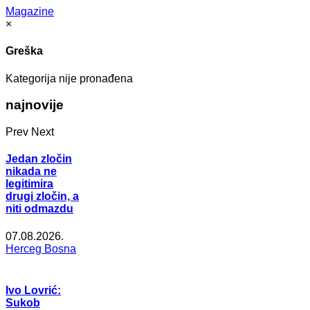
Magazine
×
Greška
Kategorija nije pronađena
najnovije
Prev
Next
Jedan zločin
nikada ne
legitimira
drugi zločin, a
niti odmazdu
07.08.2026.
Herceg Bosna
Ivo Lovrić:
Sukob