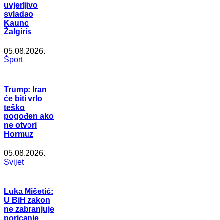
uvjerljivo
svladao
Kauno
Žalgiris
05.08.2026.
Šport
Trump: Iran
će biti vrlo
teško
pogođen ako
ne otvori
Hormuz
05.08.2026.
Svijet
Luka Mišetić:
U BiH zakon
ne zabranjuje
poricanje