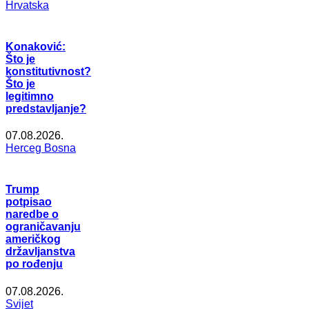
Hrvatska
Konaković:
Što je
konstitutivnost?
Što je
legitimno
predstavljanje?
07.08.2026.
Herceg Bosna
Trump
potpisao
naredbe o
ograničavanju
američkog
državljanstva
po rođenju
07.08.2026.
Svijet