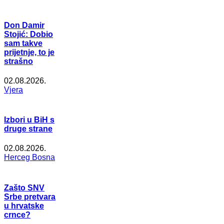
Don Damir
Stojić: Dobio
sam takve
prijetnje, to je
strašno
02.08.2026.
Vjera
Izbori u BiH s
druge strane
02.08.2026.
Herceg Bosna
Zašto SNV
Srbe pretvara
u hrvatske
crnce?