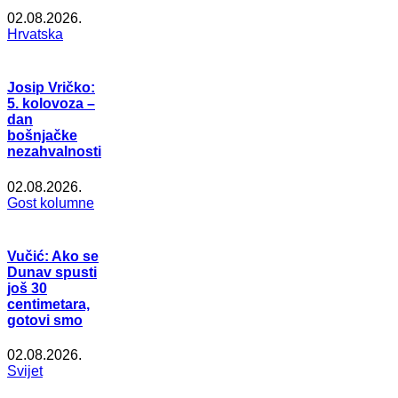
02.08.2026.
Hrvatska
Josip Vričko:
5. kolovoza –
dan
bošnjačke
nezahvalnosti
02.08.2026.
Gost kolumne
Vučić: Ako se
Dunav spusti
još 30
centimetara,
gotovi smo
02.08.2026.
Svijet