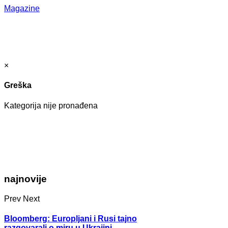
Magazine
×
Greška
Kategorija nije pronađena
najnovije
Prev
Next
Bloomberg: Europljani i Rusi tajno
razgovarali o miru u Ukrajini