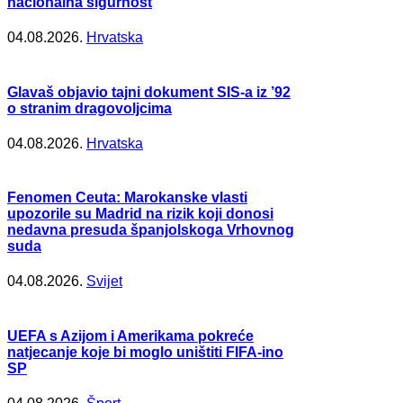
nacionalna sigurnost
04.08.2026.
Hrvatska
Glavaš objavio tajni dokument SIS-a iz ’92
o stranim dragovoljcima
04.08.2026.
Hrvatska
Fenomen Ceuta: Marokanske vlasti
upozorile su Madrid na rizik koji donosi
nedavna presuda španjolskoga Vrhovnog
suda
04.08.2026.
Svijet
UEFA s Azijom i Amerikama pokreće
natjecanje koje bi moglo uništiti FIFA-ino
SP