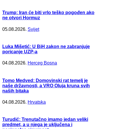
Trump: Iran će biti vrlo teško pogođen ako
ne otvori Hormuz
05.08.2026.
Svijet
Luka Mišetić: U BiH zakon ne zabranjuje
poricanje UZP-a
04.08.2026.
Herceg Bosna
Tomo Medved: Domovinski rat temelj je
naše državnosti, a VRO Oluja kruna svih
naših bitaka
04.08.2026.
Hrvatska
Turudić: Trenutačno imamo jedan veliki
predmet, a u njega je uključena i