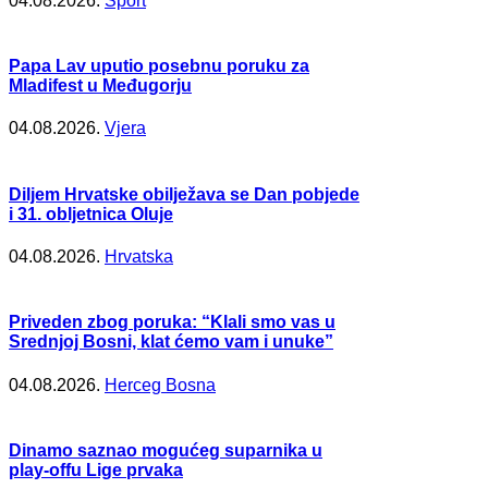
04.08.2026.
Šport
Papa Lav uputio posebnu poruku za
Mladifest u Međugorju
04.08.2026.
Vjera
Diljem Hrvatske obilježava se Dan pobjede
i 31. obljetnica Oluje
04.08.2026.
Hrvatska
Priveden zbog poruka: “Klali smo vas u
Srednjoj Bosni, klat ćemo vam i unuke”
04.08.2026.
Herceg Bosna
Dinamo saznao mogućeg suparnika u
play-offu Lige prvaka