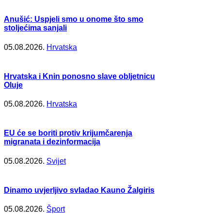
Anušić: Uspjeli smo u onome što smo
stoljećima sanjali
05.08.2026.
Hrvatska
Hrvatska i Knin ponosno slave obljetnicu
Oluje
05.08.2026.
Hrvatska
EU će se boriti protiv krijumčarenja
migranata i dezinformacija
05.08.2026.
Svijet
Dinamo uvjerljivo svladao Kauno Žalgiris
05.08.2026.
Šport