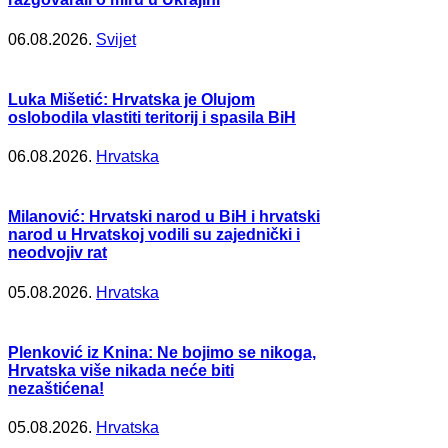
06.08.2026.
Svijet
Luka Mišetić: Hrvatska je Olujom
oslobodila vlastiti teritorij i spasila BiH
06.08.2026.
Hrvatska
Milanović: Hrvatski narod u BiH i hrvatski
narod u Hrvatskoj vodili su zajednički i
neodvojiv rat
05.08.2026.
Hrvatska
Plenković iz Knina: Ne bojimo se nikoga,
Hrvatska više nikada neće biti
nezaštićena!
05.08.2026.
Hrvatska