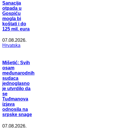
Sanacija
otpada u
Gospiću
mogla bi
koštati i do
125 mil. eura
07.08.2026.
Hrvatska
Mišetić: Svih
osam
međunarodnih
sudaca
jednoglasno
je utvrdilo da
se
Tuđmanova
izjava
odnosila na
srpske snage
07.08.2026.