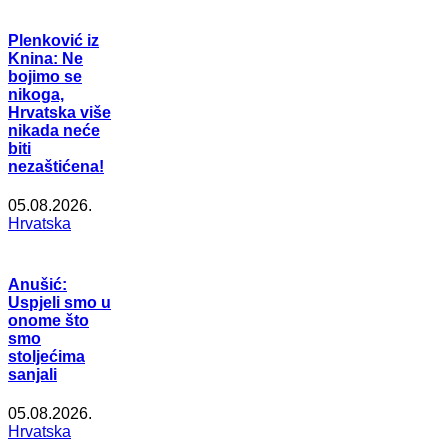
Plenković iz
Knina: Ne
bojimo se
nikoga,
Hrvatska više
nikada neće
biti
nezaštićena!
05.08.2026.
Hrvatska
Anušić:
Uspjeli smo u
onome što
smo
stoljećima
sanjali
05.08.2026.
Hrvatska