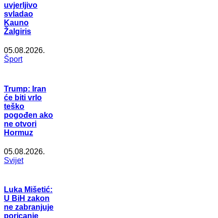
uvjerljivo
svladao
Kauno
Žalgiris
05.08.2026.
Šport
Trump: Iran
će biti vrlo
teško
pogođen ako
ne otvori
Hormuz
05.08.2026.
Svijet
Luka Mišetić:
U BiH zakon
ne zabranjuje
poricanje