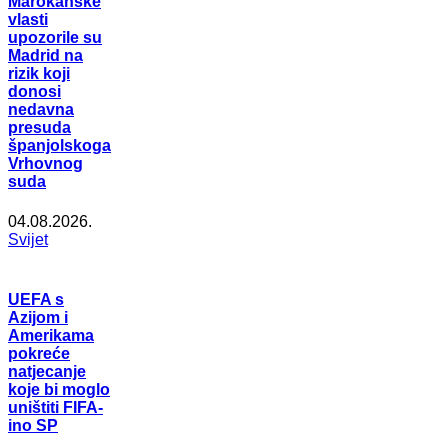
Marokanske
vlasti
upozorile su
Madrid na
rizik koji
donosi
nedavna
presuda
španjolskoga
Vrhovnog
suda
04.08.2026.
Svijet
UEFA s
Azijom i
Amerikama
pokreće
natjecanje
koje bi moglo
uništiti FIFA-
ino SP