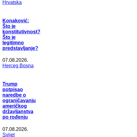
Hrvatska
Konaković:
Što je
konstitutivnost?
Što je
legitimno
predstavljanje?
07.08.2026.
Herceg Bosna
Trump
potpisao
naredbe o
ograničavanju
američkog
državljanstva
po rođenju
07.08.2026.
Svijet