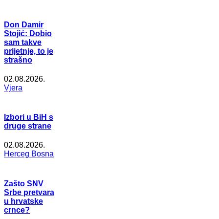
Don Damir
Stojić: Dobio
sam takve
prijetnje, to je
strašno
02.08.2026.
Vjera
Izbori u BiH s
druge strane
02.08.2026.
Herceg Bosna
Zašto SNV
Srbe pretvara
u hrvatske
crnce?