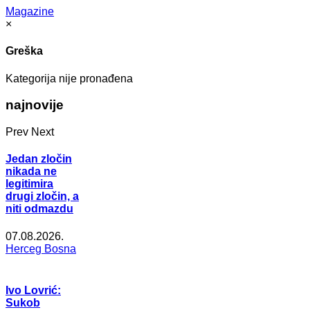
Magazine
×
Greška
Kategorija nije pronađena
najnovije
Prev
Next
Jedan zločin
nikada ne
legitimira
drugi zločin, a
niti odmazdu
07.08.2026.
Herceg Bosna
Ivo Lovrić:
Sukob