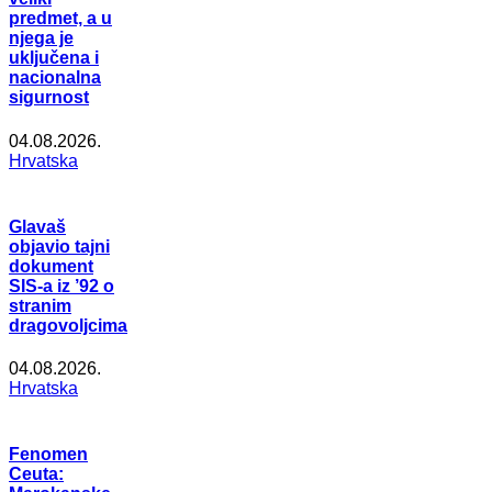
predmet, a u
njega je
uključena i
nacionalna
sigurnost
04.08.2026.
Hrvatska
Glavaš
objavio tajni
dokument
SIS-a iz ’92 o
stranim
dragovoljcima
04.08.2026.
Hrvatska
Fenomen
Ceuta: