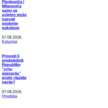
Plenkovića i
Milanovića
samo se
uvjetno može
nazvati
osobnim
sukobom
07.08.2026.
Kolumne
Provodi li
predsjednik
Republike
“crnu
operaciju”
protiv vlastite
nacije?
07.08.2026.
Hrvatska