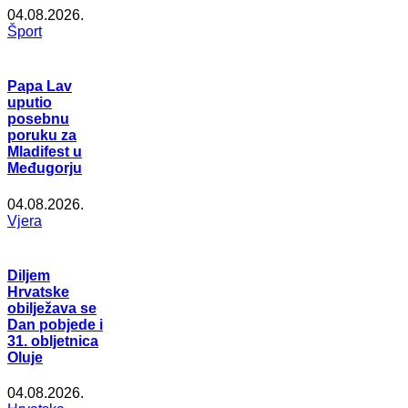
04.08.2026.
Šport
Papa Lav
uputio
posebnu
poruku za
Mladifest u
Međugorju
04.08.2026.
Vjera
Diljem
Hrvatske
obilježava se
Dan pobjede i
31. obljetnica
Oluje
04.08.2026.