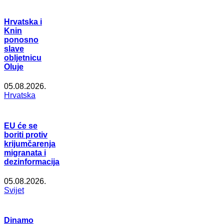
Hrvatska i
Knin
ponosno
slave
obljetnicu
Oluje
05.08.2026.
Hrvatska
EU će se
boriti protiv
krijumčarenja
migranata i
dezinformacija
05.08.2026.
Svijet
Dinamo