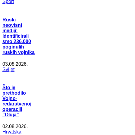
Šport
Ruski
neovisni
mediji:
Identificirali
smo 236.000
poginulih
ruskih vojnika
03.08.2026.
Svijet
Što je
prethodilo
Vojno-
redarstvenoj
operaciji
"Oluja"
02.08.2026.
Hrvatska