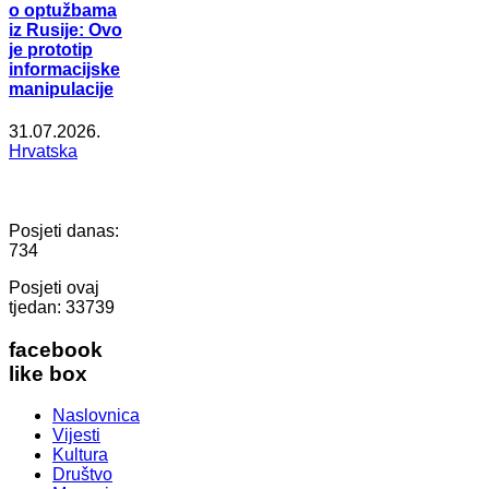
o optužbama
iz Rusije: Ovo
je prototip
informacijske
manipulacije
31.07.2026.
Hrvatska
Posjeti danas:
734
Posjeti ovaj
tjedan:
33739
facebook
like box
Naslovnica
Vijesti
Kultura
Društvo