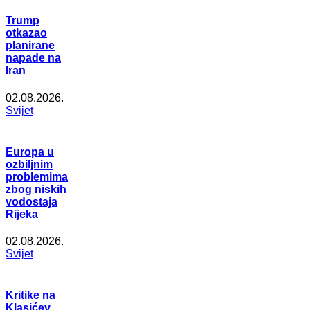
Trump
otkazao
planirane
napade na
Iran
02.08.2026.
Svijet
Europa u
ozbiljnim
problemima
zbog niskih
vodostaja
Rijeka
02.08.2026.
Svijet
Kritike na
Klasićev