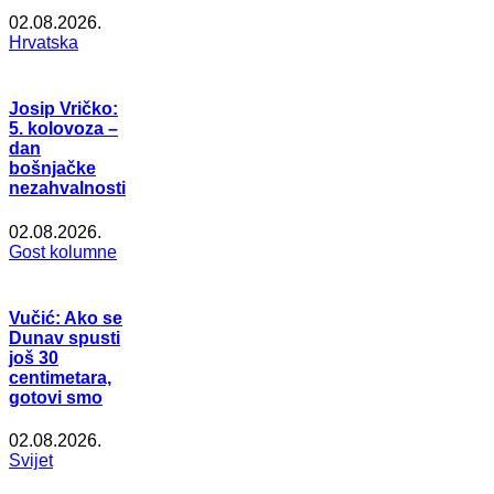
02.08.2026.
Hrvatska
Josip Vričko:
5. kolovoza –
dan
bošnjačke
nezahvalnosti
02.08.2026.
Gost kolumne
Vučić: Ako se
Dunav spusti
još 30
centimetara,
gotovi smo
02.08.2026.
Svijet