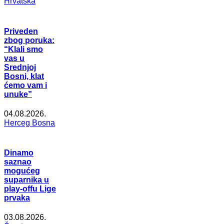
Hrvatska
Priveden
zbog poruka:
“Klali smo
vas u
Srednjoj
Bosni, klat
ćemo vam i
unuke”
04.08.2026.
Herceg Bosna
Dinamo
saznao
mogućeg
suparnika u
play-offu Lige
prvaka
03.08.2026.