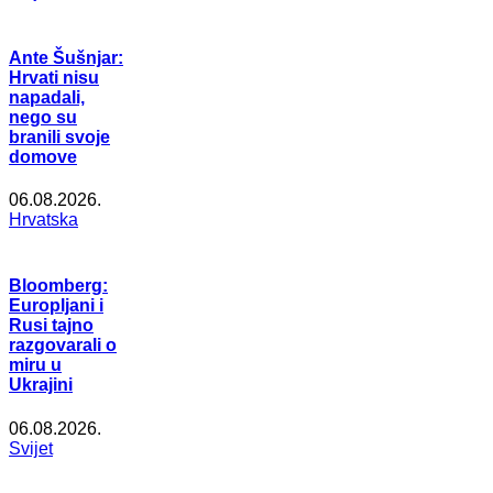
Ante Šušnjar:
Hrvati nisu
napadali,
nego su
branili svoje
domove
06.08.2026.
Hrvatska
Bloomberg:
Europljani i
Rusi tajno
razgovarali o
miru u
Ukrajini
06.08.2026.
Svijet