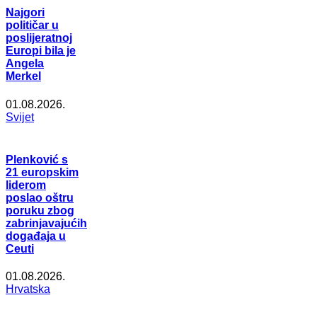
Najgori
političar u
poslijeratnoj
Europi bila je
Angela
Merkel
01.08.2026.
Svijet
Plenković s
21 europskim
liderom
poslao oštru
poruku zbog
zabrinjavajućih
događaja u
Ceuti
01.08.2026.
Hrvatska