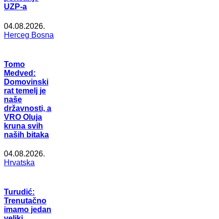
UZP-a
04.08.2026.
Herceg Bosna
Tomo
Medved:
Domovinski
rat temelj je
naše
državnosti, a
VRO Oluja
kruna svih
naših bitaka
04.08.2026.
Hrvatska
Turudić:
Trenutačno
imamo jedan
veliki