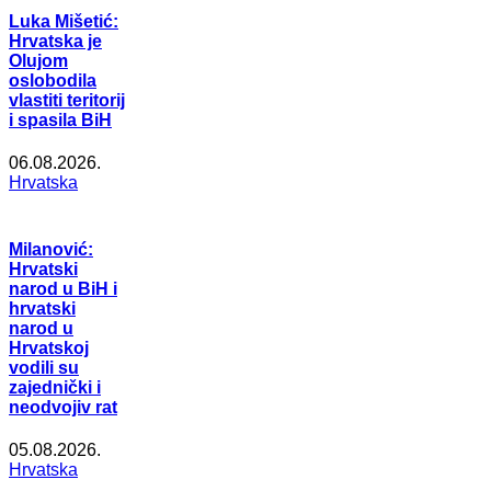
Luka Mišetić:
Hrvatska je
Olujom
oslobodila
vlastiti teritorij
i spasila BiH
06.08.2026.
Hrvatska
Milanović:
Hrvatski
narod u BiH i
hrvatski
narod u
Hrvatskoj
vodili su
zajednički i
neodvojiv rat
05.08.2026.
Hrvatska