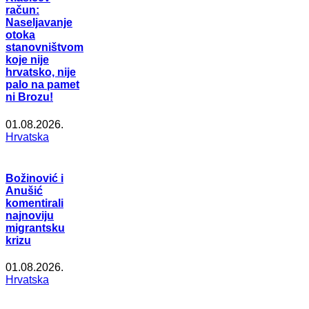
račun:
Naseljavanje
otoka
stanovništvom
koje nije
hrvatsko, nije
palo na pamet
ni Brozu!
01.08.2026.
Hrvatska
Božinović i
Anušić
komentirali
najnoviju
migrantsku
krizu
01.08.2026.
Hrvatska