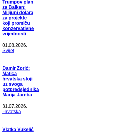
Trumpov plan
za Balkan:
Milijuni dolara
za projekte
koji promiču
konzervativne
vrijednosti
01.08.2026.
Svijet
Damir Zorić:
Matica
hrvatska stoji
uz svoga
potpredsjednika
Marija Jareba
31.07.2026.
Hrvatska
Vlatka Vukelić