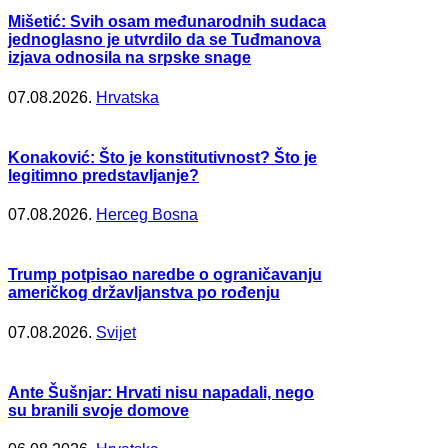
Mišetić: Svih osam međunarodnih sudaca
jednoglasno je utvrdilo da se Tuđmanova
izjava odnosila na srpske snage
07.08.2026.
Hrvatska
Konaković: Što je konstitutivnost? Što je
legitimno predstavljanje?
07.08.2026.
Herceg Bosna
Trump potpisao naredbe o ograničavanju
američkog državljanstva po rođenju
07.08.2026.
Svijet
Ante Šušnjar: Hrvati nisu napadali, nego
su branili svoje domove