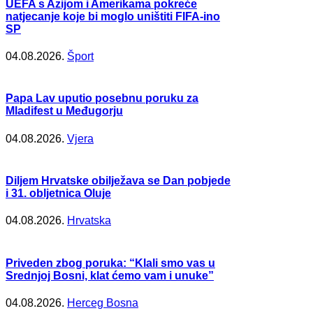
UEFA s Azijom i Amerikama pokreće
natjecanje koje bi moglo uništiti FIFA-ino
SP
04.08.2026.
Šport
Papa Lav uputio posebnu poruku za
Mladifest u Međugorju
04.08.2026.
Vjera
Diljem Hrvatske obilježava se Dan pobjede
i 31. obljetnica Oluje
04.08.2026.
Hrvatska
Priveden zbog poruka: “Klali smo vas u
Srednjoj Bosni, klat ćemo vam i unuke”
04.08.2026.
Herceg Bosna