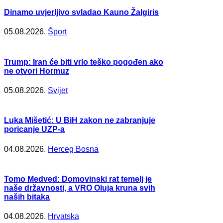
Dinamo uvjerljivo svladao Kauno Žalgiris
05.08.2026.
Šport
Trump: Iran će biti vrlo teško pogođen ako
ne otvori Hormuz
05.08.2026.
Svijet
Luka Mišetić: U BiH zakon ne zabranjuje
poricanje UZP-a
04.08.2026.
Herceg Bosna
Tomo Medved: Domovinski rat temelj je
naše državnosti, a VRO Oluja kruna svih
naših bitaka
04.08.2026.
Hrvatska