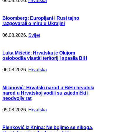
06.08.2026.
Hrvatska
Bloomberg: Europljani i Rusi tajno
razgovarali o miru u Ukrajini
06.08.2026.
Svijet
Luka Mišetić: Hrvatska je Olujom
oslobodila vlastiti teritorij i spasila BiH
06.08.2026.
Hrvatska
Milanović: Hrvatski narod u BiH i hrvatski
narod u Hrvatskoj vodili su zajednički i
neodvojiv rat
05.08.2026.
Hrvatska
Plenković iz Knina: Ne bojimo se nikoga,