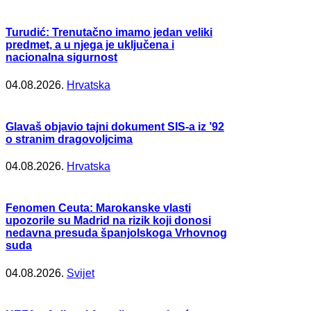
Turudić: Trenutačno imamo jedan veliki
predmet, a u njega je uključena i
nacionalna sigurnost
04.08.2026.
Hrvatska
Glavaš objavio tajni dokument SIS-a iz ’92
o stranim dragovoljcima
04.08.2026.
Hrvatska
Fenomen Ceuta: Marokanske vlasti
upozorile su Madrid na rizik koji donosi
nedavna presuda španjolskoga Vrhovnog
suda
04.08.2026.
Svijet