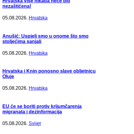
Hrvatska više nikada neće biti
nezaštićena!
05.08.2026.
Hrvatska
Anušić: Uspjeli smo u onome što smo
stoljećima sanjali
05.08.2026.
Hrvatska
Hrvatska i Knin ponosno slave obljetnicu
Oluje
05.08.2026.
Hrvatska
EU će se boriti protiv krijumčarenja
migranata i dezinformacija
05.08.2026.
Svijet