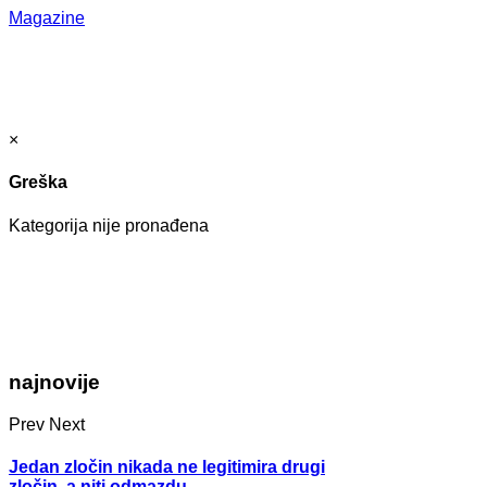
Magazine
×
Greška
Kategorija nije pronađena
najnovije
Prev
Next
Jedan zločin nikada ne legitimira drugi
zločin, a niti odmazdu