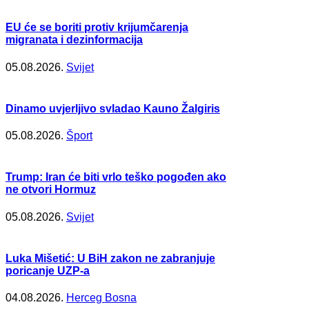
EU će se boriti protiv krijumčarenja
migranata i dezinformacija
05.08.2026.
Svijet
Dinamo uvjerljivo svladao Kauno Žalgiris
05.08.2026.
Šport
Trump: Iran će biti vrlo teško pogođen ako
ne otvori Hormuz
05.08.2026.
Svijet
Luka Mišetić: U BiH zakon ne zabranjuje
poricanje UZP-a
04.08.2026.
Herceg Bosna