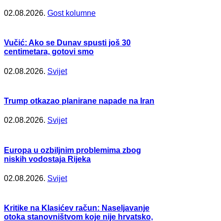
02.08.2026.
Gost kolumne
Vučić: Ako se Dunav spusti još 30
centimetara, gotovi smo
02.08.2026.
Svijet
Trump otkazao planirane napade na Iran
02.08.2026.
Svijet
Europa u ozbiljnim problemima zbog
niskih vodostaja Rijeka
02.08.2026.
Svijet
Kritike na Klasićev račun: Naseljavanje
otoka stanovništvom koje nije hrvatsko,