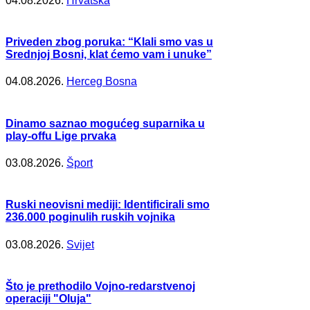
04.08.2026.
Hrvatska
Priveden zbog poruka: “Klali smo vas u
Srednjoj Bosni, klat ćemo vam i unuke”
04.08.2026.
Herceg Bosna
Dinamo saznao mogućeg suparnika u
play-offu Lige prvaka
03.08.2026.
Šport
Ruski neovisni mediji: Identificirali smo
236.000 poginulih ruskih vojnika
03.08.2026.
Svijet
Što je prethodilo Vojno-redarstvenoj
operaciji "Oluja"