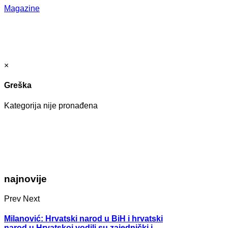
Magazine
×
Greška
Kategorija nije pronađena
najnovije
Prev
Next
Milanović: Hrvatski narod u BiH i hrvatski
narod u Hrvatskoj vodili su zajednički i