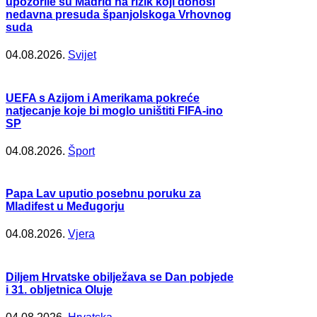
upozorile su Madrid na rizik koji donosi
nedavna presuda španjolskoga Vrhovnog
suda
04.08.2026.
Svijet
UEFA s Azijom i Amerikama pokreće
natjecanje koje bi moglo uništiti FIFA-ino
SP
04.08.2026.
Šport
Papa Lav uputio posebnu poruku za
Mladifest u Međugorju
04.08.2026.
Vjera
Diljem Hrvatske obilježava se Dan pobjede
i 31. obljetnica Oluje