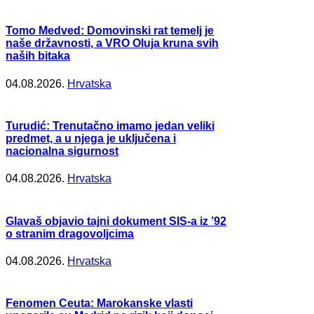
Tomo Medved: Domovinski rat temelj je
naše državnosti, a VRO Oluja kruna svih
naših bitaka
04.08.2026.
Hrvatska
Turudić: Trenutačno imamo jedan veliki
predmet, a u njega je uključena i
nacionalna sigurnost
04.08.2026.
Hrvatska
Glavaš objavio tajni dokument SIS-a iz ’92
o stranim dragovoljcima
04.08.2026.
Hrvatska
Fenomen Ceuta: Marokanske vlasti