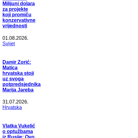
Milijuni dolara
za projekte
koji promiču
konzervativne
vrijednosti
01.08.2026.
Svijet
Damir Zorić:
Matica
hrvatska stoji
uz svoga
potpredsjednika
Marija Jareba
31.07.2026.
Hrvatska
Vlatka Vukelić
o optužbama
iz Rusije: Ovo