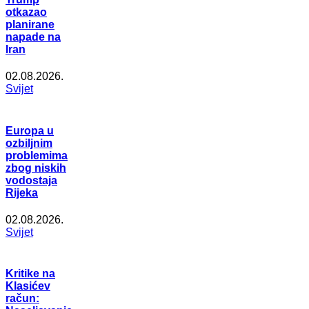
otkazao
planirane
napade na
Iran
02.08.2026.
Svijet
Europa u
ozbiljnim
problemima
zbog niskih
vodostaja
Rijeka
02.08.2026.
Svijet
Kritike na
Klasićev
račun: