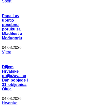
Šport
Papa Lav
uputio
posebnu
poruku za
Mladifest u
Međugorju
04.08.2026.
Vjera
Diljem
Hrvatske
obilježava se
Dan pobjede i
31. obljetnica
Oluje
04.08.2026.
Hrvatska