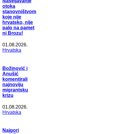
Naseljavanje
otoka
stanovništvom
koje nije
hrvatsko, nije
palo na pamet
ni Brozu!
01.08.2026.
Hrvatska
Božinović i
Anušić
komentirali
najnoviju
migrantsku
krizu
01.08.2026.
Hrvatska
Najgori