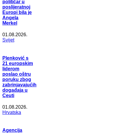
političar u
poslijeratnoj
Europi bila je
Angela
Merkel
01.08.2026.
Svijet
Plenković s
21 europskim
liderom
poslao oštru
poruku zbog
zabrinjavajućih
događaja u
Ceuti
01.08.2026.
Hrvatska
Agencija