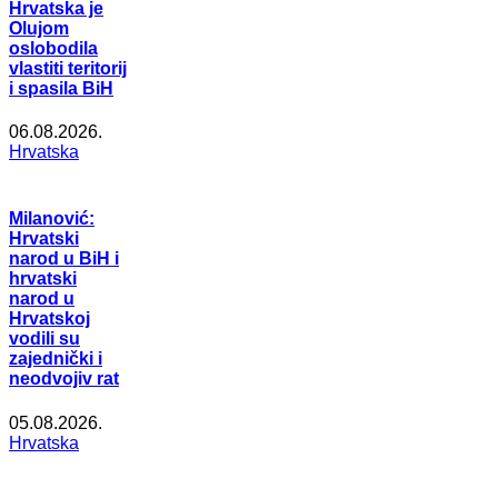
Hrvatska je
Olujom
oslobodila
vlastiti teritorij
i spasila BiH
06.08.2026.
Hrvatska
Milanović:
Hrvatski
narod u BiH i
hrvatski
narod u
Hrvatskoj
vodili su
zajednički i
neodvojiv rat
05.08.2026.
Hrvatska