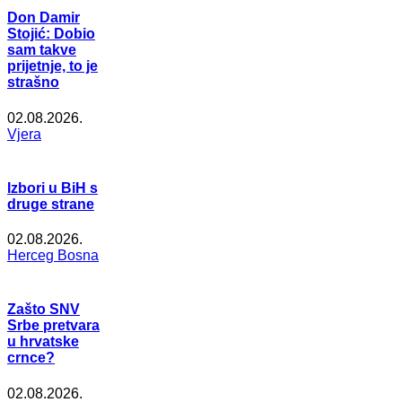
Don Damir
Stojić: Dobio
sam takve
prijetnje, to je
strašno
02.08.2026.
Vjera
Izbori u BiH s
druge strane
02.08.2026.
Herceg Bosna
Zašto SNV
Srbe pretvara
u hrvatske
crnce?
02.08.2026.