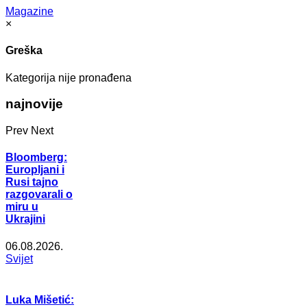
Magazine
×
Greška
Kategorija nije pronađena
najnovije
Prev
Next
Bloomberg:
Europljani i
Rusi tajno
razgovarali o
miru u
Ukrajini
06.08.2026.
Svijet
Luka Mišetić: