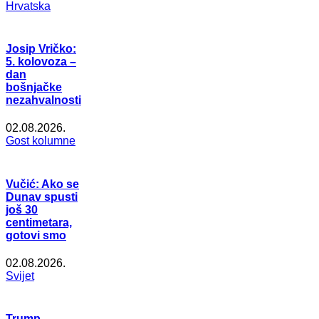
Hrvatska
Josip Vričko:
5. kolovoza –
dan
bošnjačke
nezahvalnosti
02.08.2026.
Gost kolumne
Vučić: Ako se
Dunav spusti
još 30
centimetara,
gotovi smo
02.08.2026.
Svijet
Trump