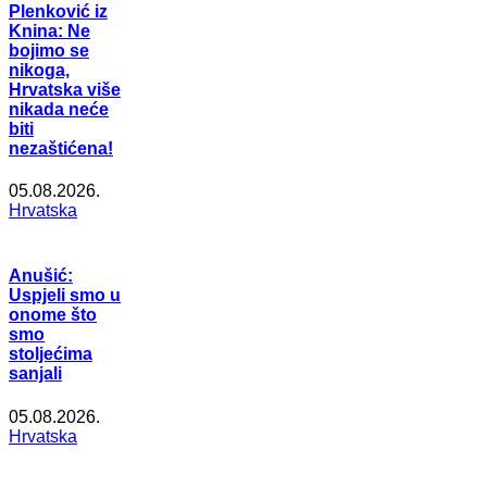
Plenković iz
Knina: Ne
bojimo se
nikoga,
Hrvatska više
nikada neće
biti
nezaštićena!
05.08.2026.
Hrvatska
Anušić:
Uspjeli smo u
onome što
smo
stoljećima
sanjali
05.08.2026.
Hrvatska