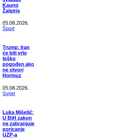
Kauno
Žalgiris
05.08.2026.
Šport
Trump: Iran
će biti vrlo
teško
pogođen ako
ne otvori
Hormuz
05.08.2026.
Svijet
Luka Mišetić:
U BiH zakon
ne zabranjuje
poricanje
UZP-a