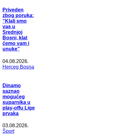
Priveden
zbog poruka:
“Klali smo
vas u
Srednjoj
Bosni, klat
ćemo vam i
unuke”
04.08.2026.
Herceg Bosna
Dinamo
saznao
mogućeg
suparnika u
play-offu Lige
prvaka
03.08.2026.
Šport