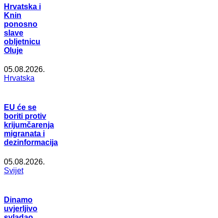
Hrvatska i
Knin
ponosno
slave
obljetnicu
Oluje
05.08.2026.
Hrvatska
EU će se
boriti protiv
krijumčarenja
migranata i
dezinformacija
05.08.2026.
Svijet
Dinamo
uvjerljivo
svladao