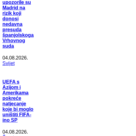
upozorile su
Madrid na
rizik koji
donosi
nedavna
presuda
španjolskoga
Vrhovnog
suda
04.08.2026.
Svijet
UEFA s
Azijom i
Amerikama
pokreće
natjecanje
koje bi moglo
uništiti FIFA-
ino SP
04.08.2026.