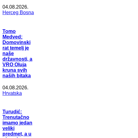
04.08.2026.
Herceg Bosna
Tomo
Medved:
Domovinski
rat temelj je
naše
državnosti, a
VRO Oluja
kruna svih
naših bitaka
04.08.2026.
Hrvatska
Turudić:
Trenutačno
imamo jedan
veliki
predmet, a u