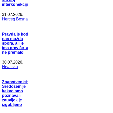
interkonekciji
31.07.2026.
Herceg Bosna
Pravda je kod
nas možda
spora, ali je
ima previše, a
ne premalo
30.07.2026.
Hrvatska
Znanstvenici:
Sredozemlje
kakvo smo
poznavali
zauvijek je
izgubljeno