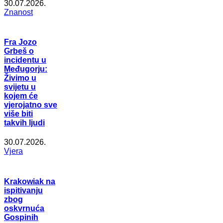
30.07.2026.
Znanost
Fra Jozo
Grbeš o
incidentu u
Međugorju:
Živimo u
svijetu u
kojem će
vjerojatno sve
više biti
takvih ljudi
30.07.2026.
Vjera
Krakowiak na
ispitivanju
zbog
oskvrnuća
Gospinih