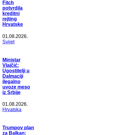
Fitch
potvrdila
kreditni
rejting
Hrvatske
01.08.2026.
Svijet
Ministar
Vlajčić:
Ugostitelji u
Dalmaciji
ilegalno
uvoze meso
iz Srbije
01.08.2026.
Hrvatska
Trumpov plan
za Balkan: