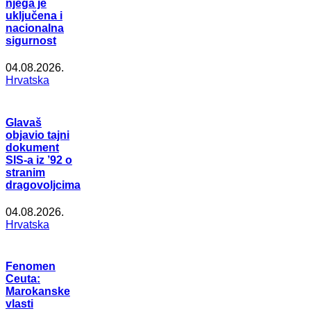
njega je
uključena i
nacionalna
sigurnost
04.08.2026.
Hrvatska
Glavaš
objavio tajni
dokument
SIS-a iz ’92 o
stranim
dragovoljcima
04.08.2026.
Hrvatska
Fenomen
Ceuta:
Marokanske
vlasti