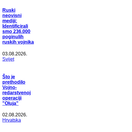
Ruski
neovisni
mediji:
Identificirali
smo 236.000
poginulih
ruskih vojnika
03.08.2026.
Svijet
Što je
prethodilo
Vojno-
redarstvenoj
operaciji
"Oluja"
02.08.2026.
Hrvatska