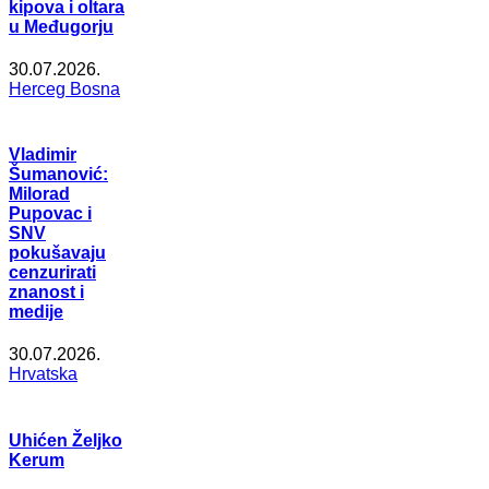
kipova i oltara
u Međugorju
30.07.2026.
Herceg Bosna
Vladimir
Šumanović:
Milorad
Pupovac i
SNV
pokušavaju
cenzurirati
znanost i
medije
30.07.2026.
Hrvatska
Uhićen Željko
Kerum