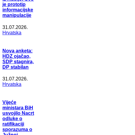
je prototip
informacijske
manipulacije
31.07.2026.
Hrvatska
Nova anketa:
HDZ ojačao,
SDP stagnira,
DP stabilan
31.07.2026.
Hrvatska
Vijeće
ministara BiH
usvojilo Nacrt
odluke o
ratifikaciji
sporazuma o
Južnoj