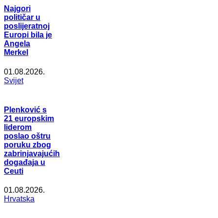
Najgori
političar u
poslijeratnoj
Europi bila je
Angela
Merkel
01.08.2026.
Svijet
Plenković s
21 europskim
liderom
poslao oštru
poruku zbog
zabrinjavajućih
događaja u
Ceuti
01.08.2026.
Hrvatska