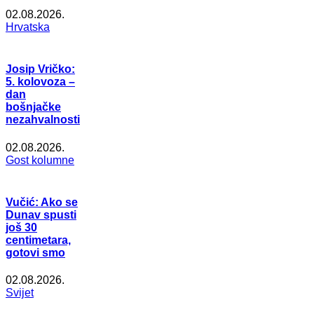
02.08.2026.
Hrvatska
Josip Vričko:
5. kolovoza –
dan
bošnjačke
nezahvalnosti
02.08.2026.
Gost kolumne
Vučić: Ako se
Dunav spusti
još 30
centimetara,
gotovi smo
02.08.2026.
Svijet