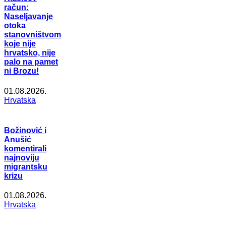
račun:
Naseljavanje
otoka
stanovništvom
koje nije
hrvatsko, nije
palo na pamet
ni Brozu!
01.08.2026.
Hrvatska
Božinović i
Anušić
komentirali
najnoviju
migrantsku
krizu
01.08.2026.
Hrvatska