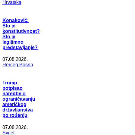
Hrvatska
Konaković:
Što je
konstitutivnost?
Što je
legitimno
predstavljanje?
07.08.2026.
Herceg Bosna
Trump
potpisao
naredbe o
ograničavanju
američkog
državljanstva
po rođenju
07.08.2026.
Svijet