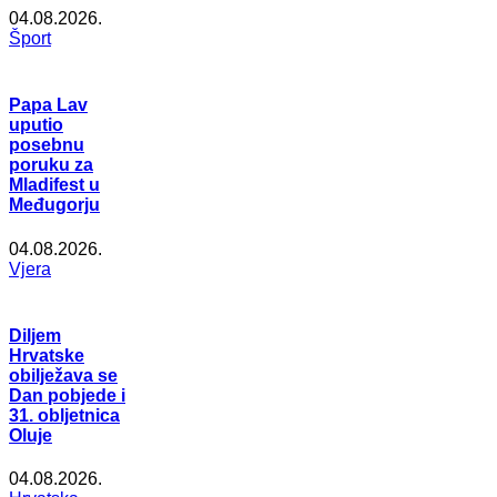
04.08.2026.
Šport
Papa Lav
uputio
posebnu
poruku za
Mladifest u
Međugorju
04.08.2026.
Vjera
Diljem
Hrvatske
obilježava se
Dan pobjede i
31. obljetnica
Oluje
04.08.2026.