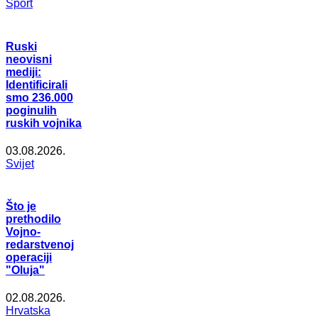
Šport
Ruski
neovisni
mediji:
Identificirali
smo 236.000
poginulih
ruskih vojnika
03.08.2026.
Svijet
Što je
prethodilo
Vojno-
redarstvenoj
operaciji
"Oluja"
02.08.2026.
Hrvatska