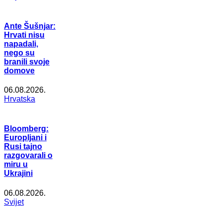
Ante Šušnjar:
Hrvati nisu
napadali,
nego su
branili svoje
domove
06.08.2026.
Hrvatska
Bloomberg:
Europljani i
Rusi tajno
razgovarali o
miru u
Ukrajini
06.08.2026.
Svijet