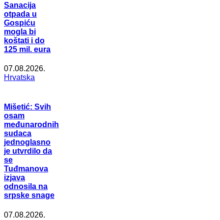
Sanacija
otpada u
Gospiću
mogla bi
koštati i do
125 mil. eura
07.08.2026.
Hrvatska
Mišetić: Svih
osam
međunarodnih
sudaca
jednoglasno
je utvrdilo da
se
Tuđmanova
izjava
odnosila na
srpske snage
07.08.2026.