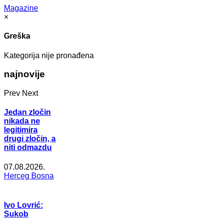
Magazine
×
Greška
Kategorija nije pronađena
najnovije
Prev
Next
Jedan zločin
nikada ne
legitimira
drugi zločin, a
niti odmazdu
07.08.2026.
Herceg Bosna
Ivo Lovrić:
Sukob