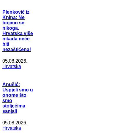
Plenković iz
Knina: Ne
bojimo se
nikoga,
Hrvatska više
nikada neće
biti
nezaštićena!
05.08.2026.
Hrvatska
Anušić:
Uspjeli smo u
onome što
smo
stoljećima
sanjali
05.08.2026.
Hrvatska