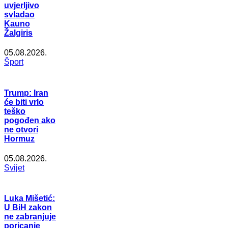
uvjerljivo
svladao
Kauno
Žalgiris
05.08.2026.
Šport
Trump: Iran
će biti vrlo
teško
pogođen ako
ne otvori
Hormuz
05.08.2026.
Svijet
Luka Mišetić:
U BiH zakon
ne zabranjuje
poricanje