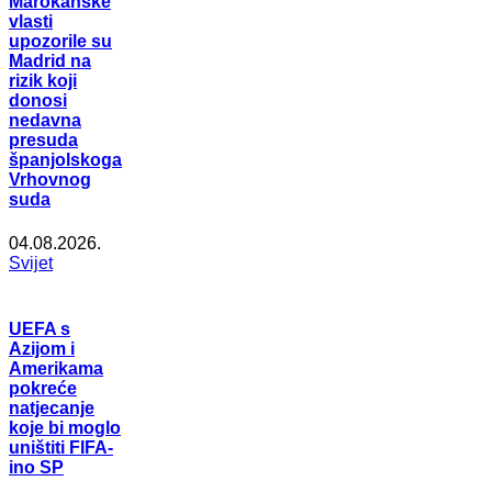
Marokanske
vlasti
upozorile su
Madrid na
rizik koji
donosi
nedavna
presuda
španjolskoga
Vrhovnog
suda
04.08.2026.
Svijet
UEFA s
Azijom i
Amerikama
pokreće
natjecanje
koje bi moglo
uništiti FIFA-
ino SP