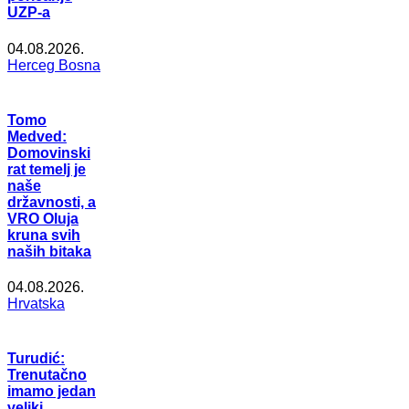
UZP-a
04.08.2026.
Herceg Bosna
Tomo
Medved:
Domovinski
rat temelj je
naše
državnosti, a
VRO Oluja
kruna svih
naših bitaka
04.08.2026.
Hrvatska
Turudić:
Trenutačno
imamo jedan
veliki