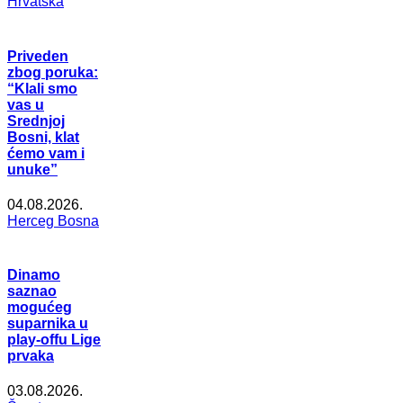
Hrvatska
Priveden
zbog poruka:
“Klali smo
vas u
Srednjoj
Bosni, klat
ćemo vam i
unuke”
04.08.2026.
Herceg Bosna
Dinamo
saznao
mogućeg
suparnika u
play-offu Lige
prvaka
03.08.2026.