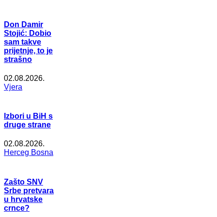
Don Damir
Stojić: Dobio
sam takve
prijetnje, to je
strašno
02.08.2026.
Vjera
Izbori u BiH s
druge strane
02.08.2026.
Herceg Bosna
Zašto SNV
Srbe pretvara
u hrvatske
crnce?