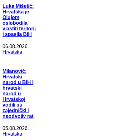
Luka Mišetić:
Hrvatska je
Olujom
oslobodila
vlastiti teritorij
i spasila BiH
06.08.2026.
Hrvatska
Milanović:
Hrvatski
narod u BiH i
hrvatski
narod u
Hrvatskoj
vodili su
zajednički i
neodvojiv rat
05.08.2026.
Hrvatska