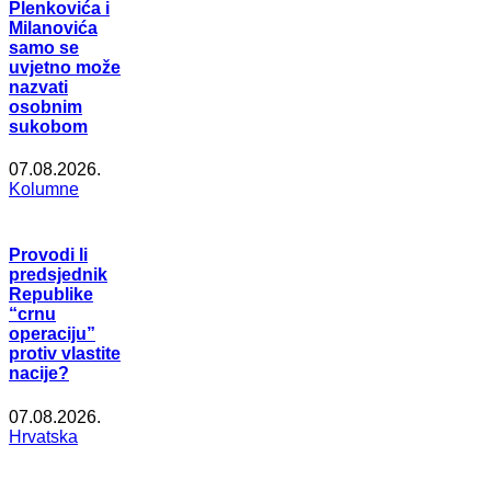
Plenkovića i
Milanovića
samo se
uvjetno može
nazvati
osobnim
sukobom
07.08.2026.
Kolumne
Provodi li
predsjednik
Republike
“crnu
operaciju”
protiv vlastite
nacije?
07.08.2026.
Hrvatska