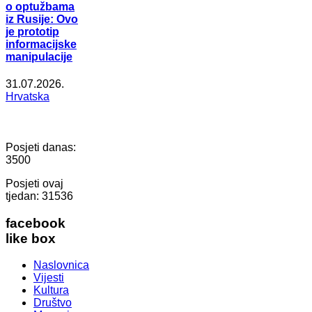
o optužbama
iz Rusije: Ovo
je prototip
informacijske
manipulacije
31.07.2026.
Hrvatska
Posjeti danas:
3500
Posjeti ovaj
tjedan:
31536
facebook
like box
Naslovnica
Vijesti
Kultura
Društvo