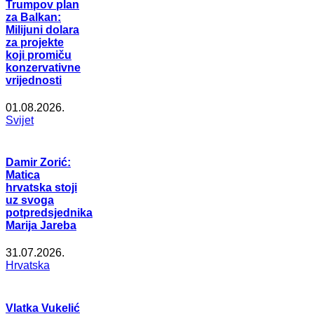
Trumpov plan
za Balkan:
Milijuni dolara
za projekte
koji promiču
konzervativne
vrijednosti
01.08.2026.
Svijet
Damir Zorić:
Matica
hrvatska stoji
uz svoga
potpredsjednika
Marija Jareba
31.07.2026.
Hrvatska
Vlatka Vukelić