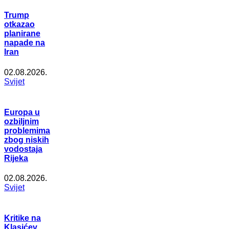
Trump
otkazao
planirane
napade na
Iran
02.08.2026.
Svijet
Europa u
ozbiljnim
problemima
zbog niskih
vodostaja
Rijeka
02.08.2026.
Svijet
Kritike na
Klasićev