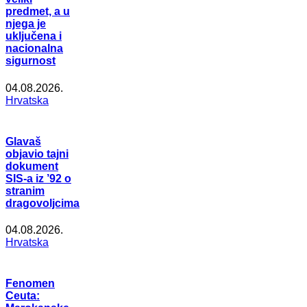
predmet, a u
njega je
uključena i
nacionalna
sigurnost
04.08.2026.
Hrvatska
Glavaš
objavio tajni
dokument
SIS-a iz ’92 o
stranim
dragovoljcima
04.08.2026.
Hrvatska
Fenomen
Ceuta: