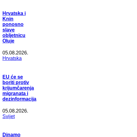
Hrvatska i
Knin
ponosno
slave
obljetnicu
Oluje
05.08.2026.
Hrvatska
EU će se
boriti protiv
krijumčarenja
migranata i
dezinformacija
05.08.2026.
Svijet
Dinamo