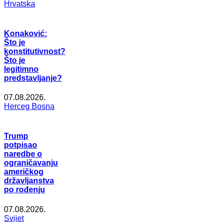
Hrvatska
Konaković:
Što je
konstitutivnost?
Što je
legitimno
predstavljanje?
07.08.2026.
Herceg Bosna
Trump
potpisao
naredbe o
ograničavanju
američkog
državljanstva
po rođenju
07.08.2026.
Svijet