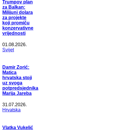
Trumpov plan
za Balkan:
Milijuni dolara
za projekte
koji promiču
konzervativne
vrijednosti
01.08.2026.
Svijet
Damir Zorić:
Matica
hrvatska stoji
uz svoga
potpredsjednika
Marija Jareba
31.07.2026.
Hrvatska
Vlatka Vukelić