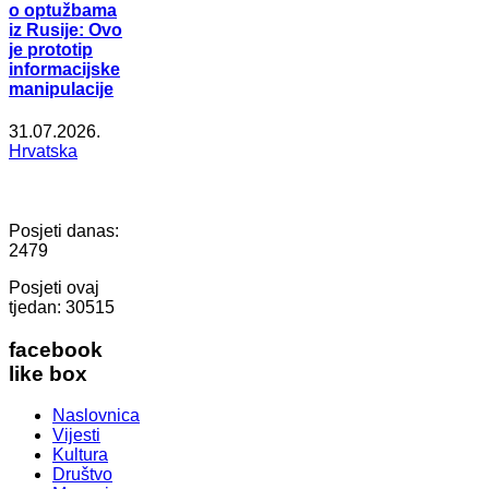
o optužbama
iz Rusije: Ovo
je prototip
informacijske
manipulacije
31.07.2026.
Hrvatska
Posjeti danas:
2479
Posjeti ovaj
tjedan:
30515
facebook
like box
Naslovnica
Vijesti
Kultura
Društvo