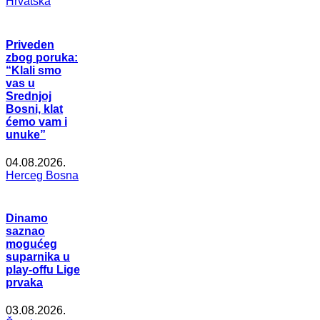
Hrvatska
Priveden
zbog poruka:
“Klali smo
vas u
Srednjoj
Bosni, klat
ćemo vam i
unuke”
04.08.2026.
Herceg Bosna
Dinamo
saznao
mogućeg
suparnika u
play-offu Lige
prvaka
03.08.2026.