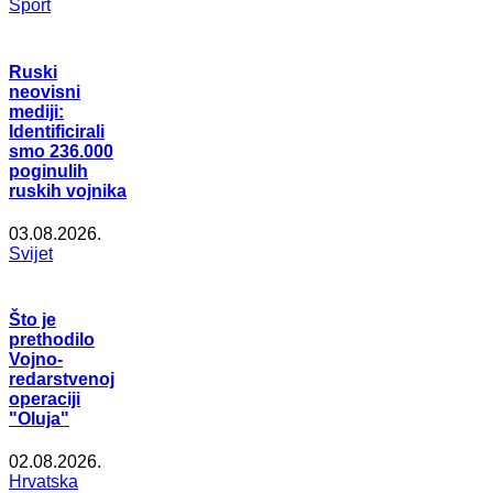
Šport
Ruski
neovisni
mediji:
Identificirali
smo 236.000
poginulih
ruskih vojnika
03.08.2026.
Svijet
Što je
prethodilo
Vojno-
redarstvenoj
operaciji
"Oluja"
02.08.2026.
Hrvatska