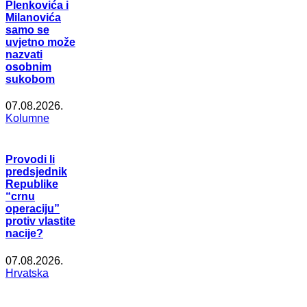
Plenkovića i
Milanovića
samo se
uvjetno može
nazvati
osobnim
sukobom
07.08.2026.
Kolumne
Provodi li
predsjednik
Republike
“crnu
operaciju”
protiv vlastite
nacije?
07.08.2026.
Hrvatska