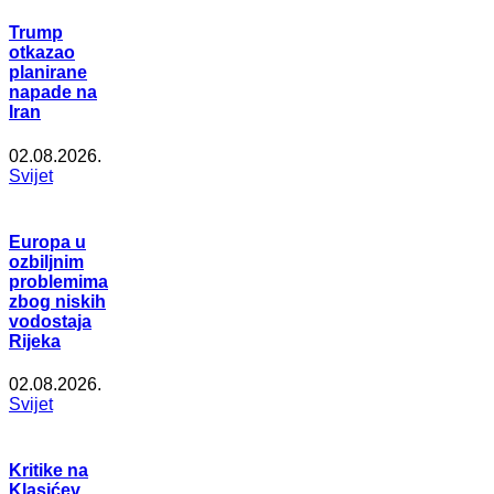
Trump
otkazao
planirane
napade na
Iran
02.08.2026.
Svijet
Europa u
ozbiljnim
problemima
zbog niskih
vodostaja
Rijeka
02.08.2026.
Svijet
Kritike na
Klasićev