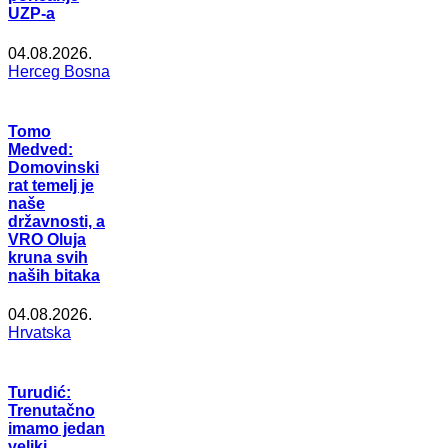
UZP-a
04.08.2026.
Herceg Bosna
Tomo
Medved:
Domovinski
rat temelj je
naše
državnosti, a
VRO Oluja
kruna svih
naših bitaka
04.08.2026.
Hrvatska
Turudić:
Trenutačno
imamo jedan
veliki