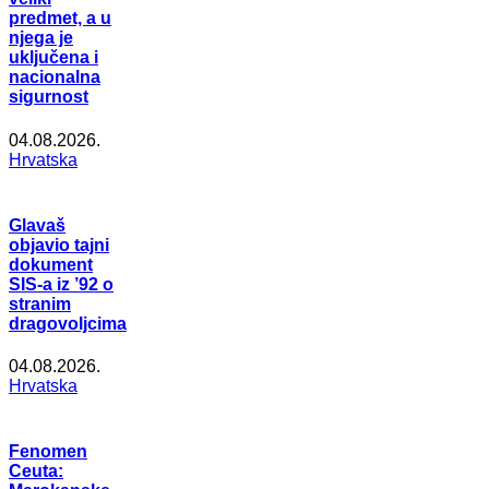
predmet, a u
njega je
uključena i
nacionalna
sigurnost
04.08.2026.
Hrvatska
Glavaš
objavio tajni
dokument
SIS-a iz ’92 o
stranim
dragovoljcima
04.08.2026.
Hrvatska
Fenomen
Ceuta: