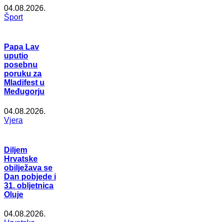
04.08.2026.
Šport
Papa Lav
uputio
posebnu
poruku za
Mladifest u
Međugorju
04.08.2026.
Vjera
Diljem
Hrvatske
obilježava se
Dan pobjede i
31. obljetnica
Oluje
04.08.2026.