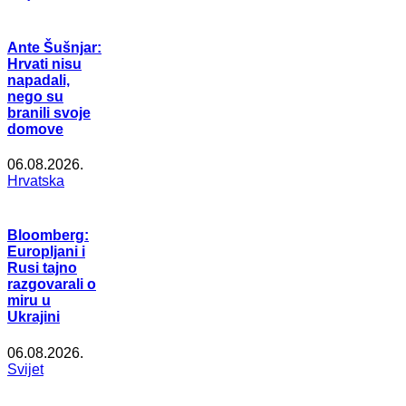
Ante Šušnjar:
Hrvati nisu
napadali,
nego su
branili svoje
domove
06.08.2026.
Hrvatska
Bloomberg:
Europljani i
Rusi tajno
razgovarali o
miru u
Ukrajini
06.08.2026.
Svijet