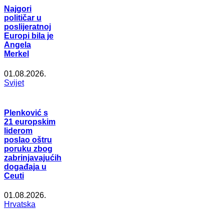
Najgori
političar u
poslijeratnoj
Europi bila je
Angela
Merkel
01.08.2026.
Svijet
Plenković s
21 europskim
liderom
poslao oštru
poruku zbog
zabrinjavajućih
događaja u
Ceuti
01.08.2026.
Hrvatska