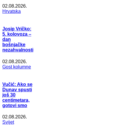
02.08.2026.
Hrvatska
Josip Vričko:
5. kolovoza –
dan
bošnjačke
nezahvalnosti
02.08.2026.
Gost kolumne
Vučić: Ako se
Dunav spusti
još 30
centimetara,
gotovi smo
02.08.2026.
Svijet