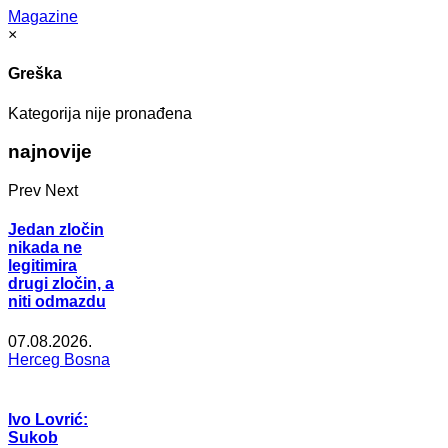
Magazine
×
Greška
Kategorija nije pronađena
najnovije
Prev
Next
Jedan zločin
nikada ne
legitimira
drugi zločin, a
niti odmazdu
07.08.2026.
Herceg Bosna
Ivo Lovrić:
Sukob