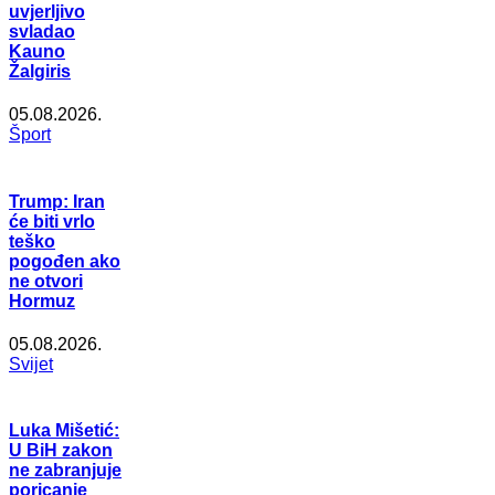
uvjerljivo
svladao
Kauno
Žalgiris
05.08.2026.
Šport
Trump: Iran
će biti vrlo
teško
pogođen ako
ne otvori
Hormuz
05.08.2026.
Svijet
Luka Mišetić:
U BiH zakon
ne zabranjuje
poricanje