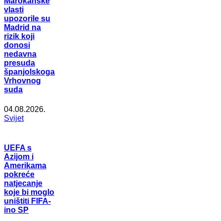
Marokanske
vlasti
upozorile su
Madrid na
rizik koji
donosi
nedavna
presuda
španjolskoga
Vrhovnog
suda
04.08.2026.
Svijet
UEFA s
Azijom i
Amerikama
pokreće
natjecanje
koje bi moglo
uništiti FIFA-
ino SP