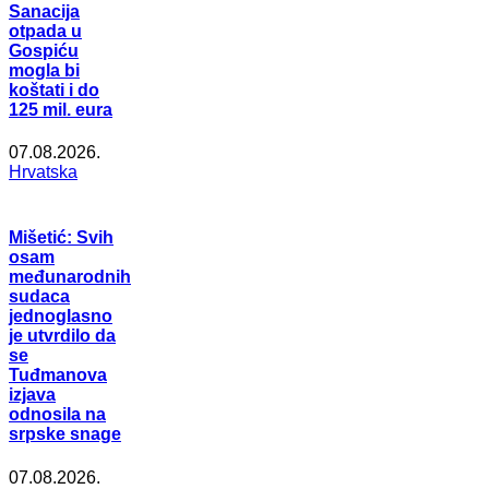
Sanacija
otpada u
Gospiću
mogla bi
koštati i do
125 mil. eura
07.08.2026.
Hrvatska
Mišetić: Svih
osam
međunarodnih
sudaca
jednoglasno
je utvrdilo da
se
Tuđmanova
izjava
odnosila na
srpske snage
07.08.2026.