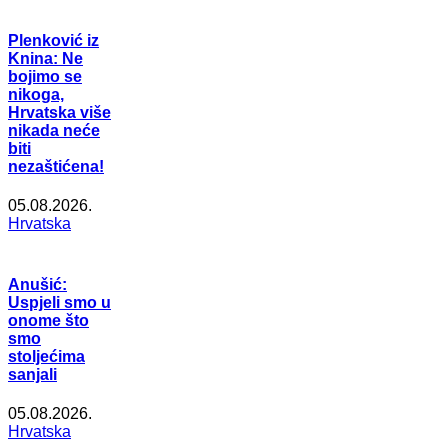
Plenković iz
Knina: Ne
bojimo se
nikoga,
Hrvatska više
nikada neće
biti
nezaštićena!
05.08.2026.
Hrvatska
Anušić:
Uspjeli smo u
onome što
smo
stoljećima
sanjali
05.08.2026.
Hrvatska