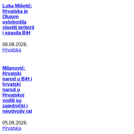
Luka Mišetić:
Hrvatska je
Olujom
oslobodila
vlastiti teritorij
i spasila BiH
06.08.2026.
Hrvatska
Milanović:
Hrvatski
narod u BiH i
hrvatski
narod u
Hrvatskoj
vodili su
zajednički i
neodvojiv rat
05.08.2026.
Hrvatska