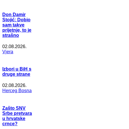
Don Damir
Stojić: Dobio
sam takve
prijetnje, to je
strašno
02.08.2026.
Vjera
Izbori u BiH s
druge strane
02.08.2026.
Herceg Bosna
Zašto SNV
Srbe pretvara
u hrvatske
crnce?