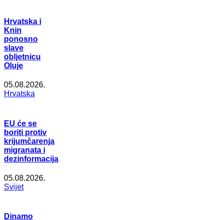
Hrvatska i
Knin
ponosno
slave
obljetnicu
Oluje
05.08.2026.
Hrvatska
EU će se
boriti protiv
krijumčarenja
migranata i
dezinformacija
05.08.2026.
Svijet
Dinamo