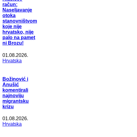
račun:
Naseljavanje
otoka
stanovništvom
koje nije
hrvatsko, nije
palo na pamet
ni Brozu!
01.08.2026.
Hrvatska
Božinović i
Anušić
komentirali
najnoviju
migrantsku
krizu
01.08.2026.
Hrvatska