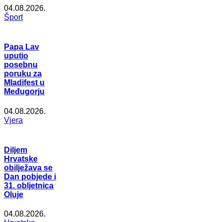
04.08.2026.
Šport
Papa Lav
uputio
posebnu
poruku za
Mladifest u
Međugorju
04.08.2026.
Vjera
Diljem
Hrvatske
obilježava se
Dan pobjede i
31. obljetnica
Oluje
04.08.2026.