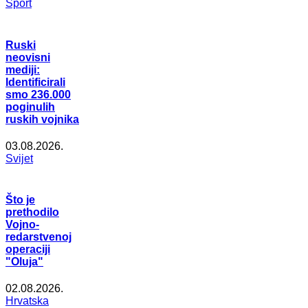
Šport
Ruski
neovisni
mediji:
Identificirali
smo 236.000
poginulih
ruskih vojnika
03.08.2026.
Svijet
Što je
prethodilo
Vojno-
redarstvenoj
operaciji
"Oluja"
02.08.2026.
Hrvatska