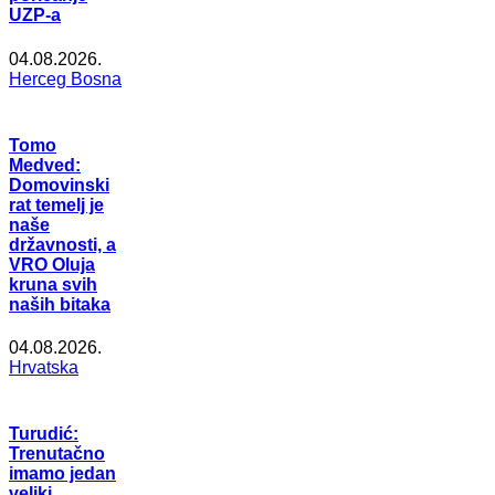
UZP-a
04.08.2026.
Herceg Bosna
Tomo
Medved:
Domovinski
rat temelj je
naše
državnosti, a
VRO Oluja
kruna svih
naših bitaka
04.08.2026.
Hrvatska
Turudić:
Trenutačno
imamo jedan
veliki