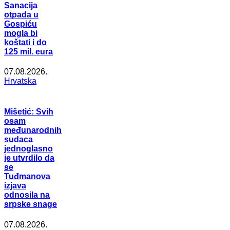
Sanacija
otpada u
Gospiću
mogla bi
koštati i do
125 mil. eura
07.08.2026.
Hrvatska
Mišetić: Svih
osam
međunarodnih
sudaca
jednoglasno
je utvrdilo da
se
Tuđmanova
izjava
odnosila na
srpske snage
07.08.2026.