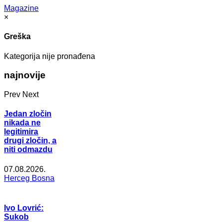
Magazine
×
Greška
Kategorija nije pronađena
najnovije
Prev
Next
Jedan zločin
nikada ne
legitimira
drugi zločin, a
niti odmazdu
07.08.2026.
Herceg Bosna
Ivo Lovrić:
Sukob