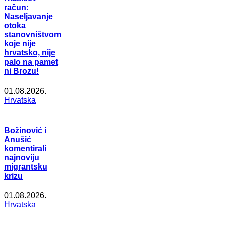
račun:
Naseljavanje
otoka
stanovništvom
koje nije
hrvatsko, nije
palo na pamet
ni Brozu!
01.08.2026.
Hrvatska
Božinović i
Anušić
komentirali
najnoviju
migrantsku
krizu
01.08.2026.
Hrvatska