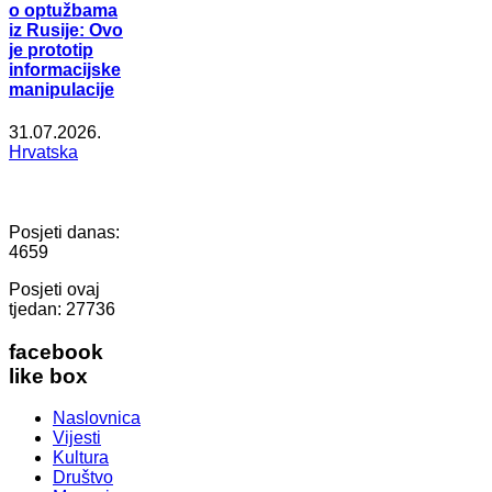
o optužbama
iz Rusije: Ovo
je prototip
informacijske
manipulacije
31.07.2026.
Hrvatska
Posjeti danas:
4659
Posjeti ovaj
tjedan:
27736
facebook
like box
Naslovnica
Vijesti
Kultura
Društvo