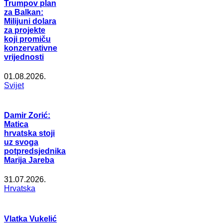
Trumpov plan
za Balkan:
Milijuni dolara
za projekte
koji promiču
konzervativne
vrijednosti
01.08.2026.
Svijet
Damir Zorić:
Matica
hrvatska stoji
uz svoga
potpredsjednika
Marija Jareba
31.07.2026.
Hrvatska
Vlatka Vukelić