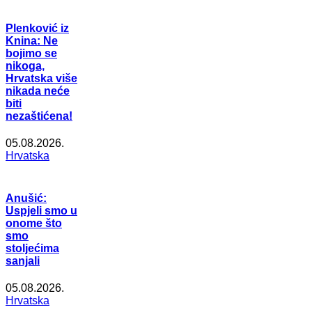
Plenković iz
Knina: Ne
bojimo se
nikoga,
Hrvatska više
nikada neće
biti
nezaštićena!
05.08.2026.
Hrvatska
Anušić:
Uspjeli smo u
onome što
smo
stoljećima
sanjali
05.08.2026.
Hrvatska