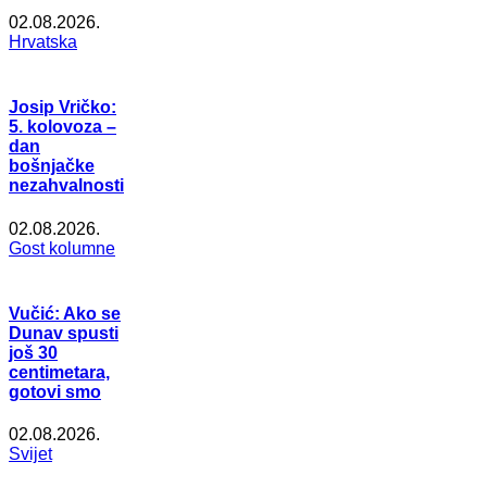
02.08.2026.
Hrvatska
Josip Vričko:
5. kolovoza –
dan
bošnjačke
nezahvalnosti
02.08.2026.
Gost kolumne
Vučić: Ako se
Dunav spusti
još 30
centimetara,
gotovi smo
02.08.2026.
Svijet