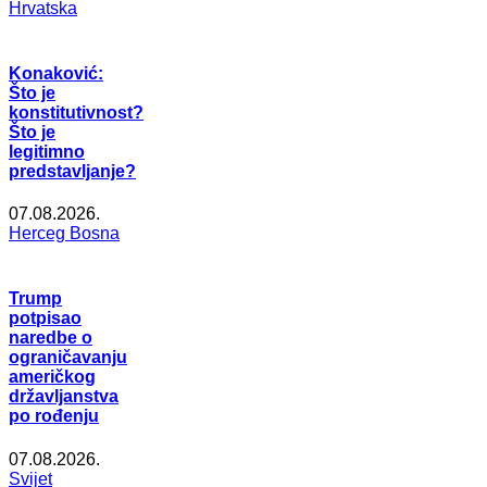
Hrvatska
Konaković:
Što je
konstitutivnost?
Što je
legitimno
predstavljanje?
07.08.2026.
Herceg Bosna
Trump
potpisao
naredbe o
ograničavanju
američkog
državljanstva
po rođenju
07.08.2026.
Svijet