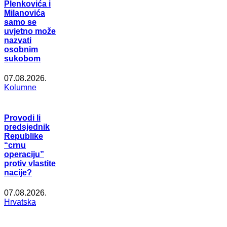
Plenkovića i
Milanovića
samo se
uvjetno može
nazvati
osobnim
sukobom
07.08.2026.
Kolumne
Provodi li
predsjednik
Republike
“crnu
operaciju”
protiv vlastite
nacije?
07.08.2026.
Hrvatska