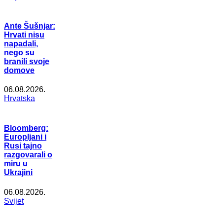
Ante Šušnjar:
Hrvati nisu
napadali,
nego su
branili svoje
domove
06.08.2026.
Hrvatska
Bloomberg:
Europljani i
Rusi tajno
razgovarali o
miru u
Ukrajini
06.08.2026.
Svijet