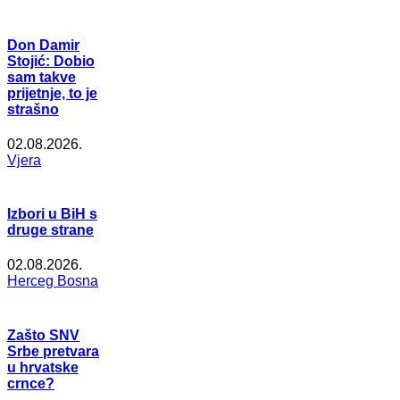
Don Damir
Stojić: Dobio
sam takve
prijetnje, to je
strašno
02.08.2026.
Vjera
Izbori u BiH s
druge strane
02.08.2026.
Herceg Bosna
Zašto SNV
Srbe pretvara
u hrvatske
crnce?