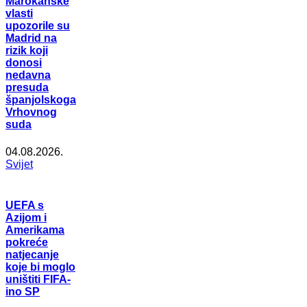
Marokanske
vlasti
upozorile su
Madrid na
rizik koji
donosi
nedavna
presuda
španjolskoga
Vrhovnog
suda
04.08.2026.
Svijet
UEFA s
Azijom i
Amerikama
pokreće
natjecanje
koje bi moglo
uništiti FIFA-
ino SP