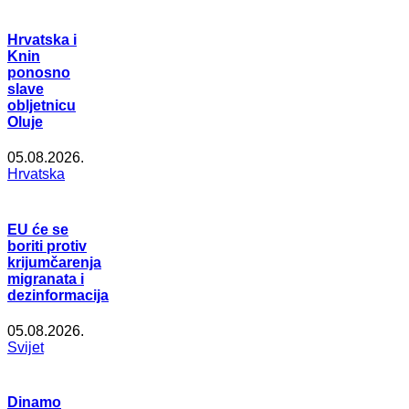
Hrvatska i
Knin
ponosno
slave
obljetnicu
Oluje
05.08.2026.
Hrvatska
EU će se
boriti protiv
krijumčarenja
migranata i
dezinformacija
05.08.2026.
Svijet
Dinamo