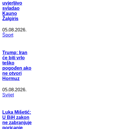
uvjerljivo
svladao
Kauno
Žalgiris
05.08.2026.
Šport
Trump: Iran
će biti vrlo
teško
pogođen ako
ne otvori
Hormuz
05.08.2026.
Svijet
Luka Mišetić:
U BiH zakon
ne zabranjuje
poricanje