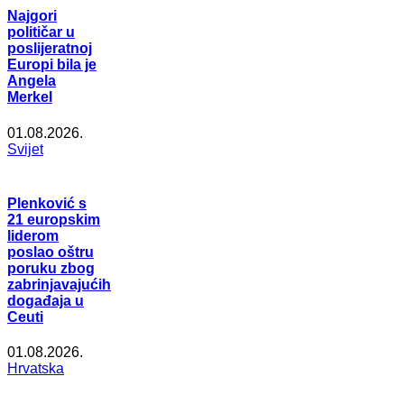
Najgori
političar u
poslijeratnoj
Europi bila je
Angela
Merkel
01.08.2026.
Svijet
Plenković s
21 europskim
liderom
poslao oštru
poruku zbog
zabrinjavajućih
događaja u
Ceuti
01.08.2026.
Hrvatska