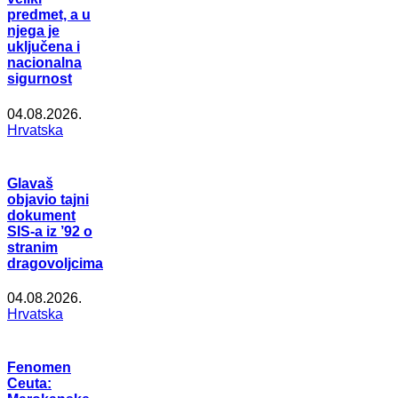
predmet, a u
njega je
uključena i
nacionalna
sigurnost
04.08.2026.
Hrvatska
Glavaš
objavio tajni
dokument
SIS-a iz ’92 o
stranim
dragovoljcima
04.08.2026.
Hrvatska
Fenomen
Ceuta: