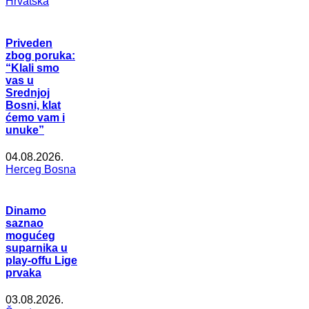
Hrvatska
Priveden
zbog poruka:
“Klali smo
vas u
Srednjoj
Bosni, klat
ćemo vam i
unuke”
04.08.2026.
Herceg Bosna
Dinamo
saznao
mogućeg
suparnika u
play-offu Lige
prvaka
03.08.2026.