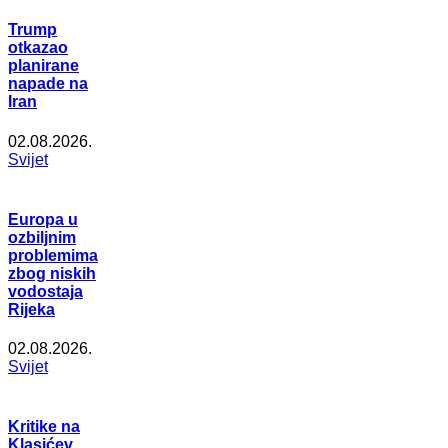
Trump
otkazao
planirane
napade na
Iran
02.08.2026.
Svijet
Europa u
ozbiljnim
problemima
zbog niskih
vodostaja
Rijeka
02.08.2026.
Svijet
Kritike na
Klasićev