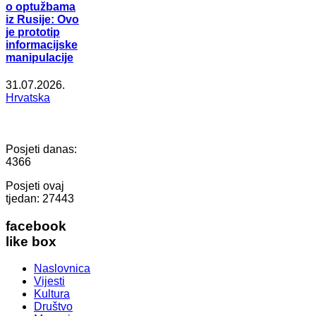
o optužbama
iz Rusije: Ovo
je prototip
informacijske
manipulacije
31.07.2026.
Hrvatska
Posjeti danas:
4366
Posjeti ovaj
tjedan:
27443
facebook
like box
Naslovnica
Vijesti
Kultura
Društvo