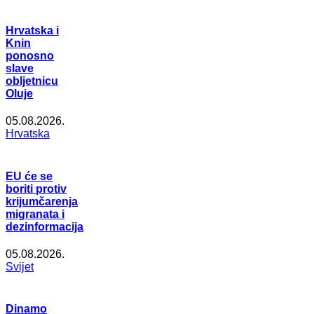
Hrvatska i
Knin
ponosno
slave
obljetnicu
Oluje
05.08.2026.
Hrvatska
EU će se
boriti protiv
krijumčarenja
migranata i
dezinformacija
05.08.2026.
Svijet
Dinamo