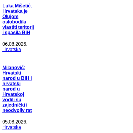
Luka Mišetić:
Hrvatska je
Olujom
oslobodila
vlastiti teritorij
i spasila BiH
06.08.2026.
Hrvatska
Milanović:
Hrvatski
narod u BiH i
hrvatski
narod u
Hrvatskoj
vodili su
zajednički i
neodvojiv rat
05.08.2026.
Hrvatska