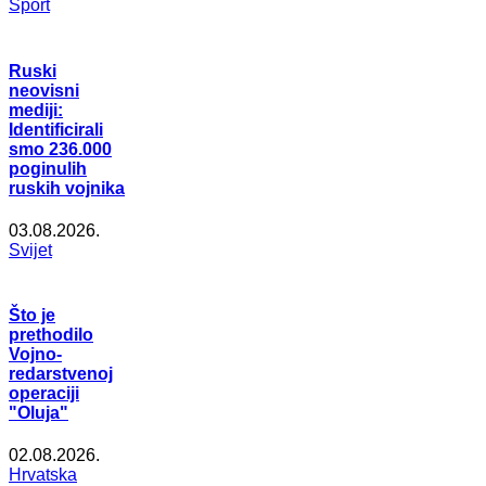
Šport
Ruski
neovisni
mediji:
Identificirali
smo 236.000
poginulih
ruskih vojnika
03.08.2026.
Svijet
Što je
prethodilo
Vojno-
redarstvenoj
operaciji
"Oluja"
02.08.2026.
Hrvatska