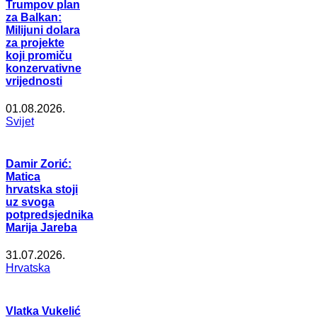
Trumpov plan
za Balkan:
Milijuni dolara
za projekte
koji promiču
konzervativne
vrijednosti
01.08.2026.
Svijet
Damir Zorić:
Matica
hrvatska stoji
uz svoga
potpredsjednika
Marija Jareba
31.07.2026.
Hrvatska
Vlatka Vukelić