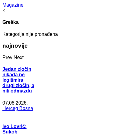
Magazine
×
Greška
Kategorija nije pronađena
najnovije
Prev
Next
Jedan zločin
nikada ne
legitimira
drugi zločin, a
niti odmazdu
07.08.2026.
Herceg Bosna
Ivo Lovrić:
Sukob