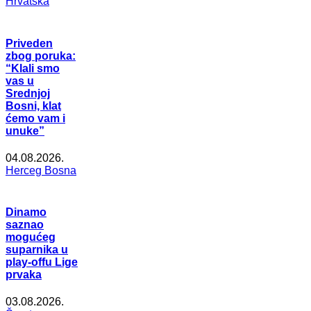
Hrvatska
Priveden
zbog poruka:
“Klali smo
vas u
Srednjoj
Bosni, klat
ćemo vam i
unuke”
04.08.2026.
Herceg Bosna
Dinamo
saznao
mogućeg
suparnika u
play-offu Lige
prvaka
03.08.2026.