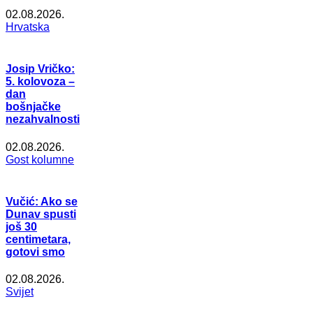
02.08.2026.
Hrvatska
Josip Vričko:
5. kolovoza –
dan
bošnjačke
nezahvalnosti
02.08.2026.
Gost kolumne
Vučić: Ako se
Dunav spusti
još 30
centimetara,
gotovi smo
02.08.2026.
Svijet