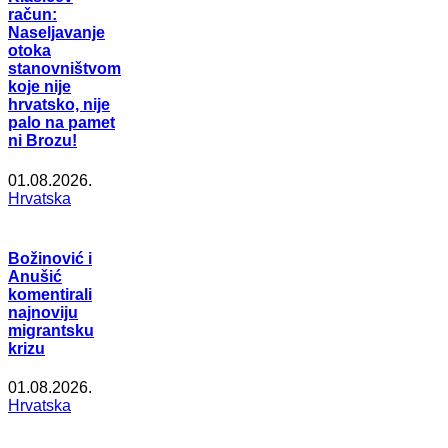
račun:
Naseljavanje
otoka
stanovništvom
koje nije
hrvatsko, nije
palo na pamet
ni Brozu!
01.08.2026.
Hrvatska
Božinović i
Anušić
komentirali
najnoviju
migrantsku
krizu
01.08.2026.
Hrvatska