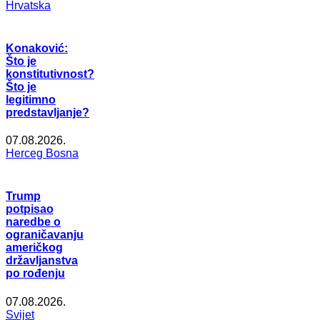
Hrvatska
Konaković:
Što je
konstitutivnost?
Što je
legitimno
predstavljanje?
07.08.2026.
Herceg Bosna
Trump
potpisao
naredbe o
ograničavanju
američkog
državljanstva
po rođenju
07.08.2026.
Svijet