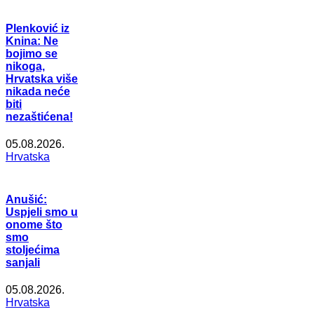
Plenković iz
Knina: Ne
bojimo se
nikoga,
Hrvatska više
nikada neće
biti
nezaštićena!
05.08.2026.
Hrvatska
Anušić:
Uspjeli smo u
onome što
smo
stoljećima
sanjali
05.08.2026.
Hrvatska