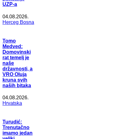
UZP-a
04.08.2026.
Herceg Bosna
Tomo
Medved:
Domovinski
rat temelj je
naše
državnosti, a
VRO Oluja
kruna svih
naših bitaka
04.08.2026.
Hrvatska
Turudić:
Trenutačno
imamo jedan
veliki