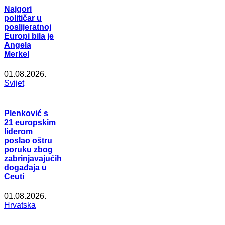
Najgori
političar u
poslijeratnoj
Europi bila je
Angela
Merkel
01.08.2026.
Svijet
Plenković s
21 europskim
liderom
poslao oštru
poruku zbog
zabrinjavajućih
događaja u
Ceuti
01.08.2026.
Hrvatska