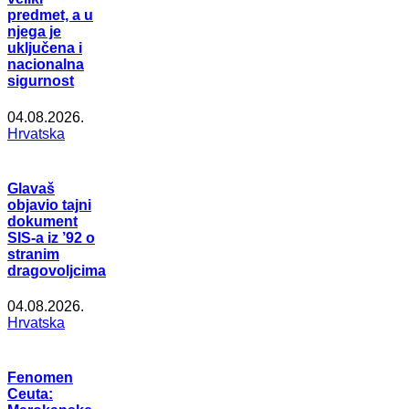
predmet, a u
njega je
uključena i
nacionalna
sigurnost
04.08.2026.
Hrvatska
Glavaš
objavio tajni
dokument
SIS-a iz ’92 o
stranim
dragovoljcima
04.08.2026.
Hrvatska
Fenomen
Ceuta: