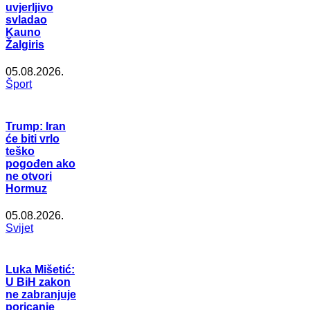
uvjerljivo
svladao
Kauno
Žalgiris
05.08.2026.
Šport
Trump: Iran
će biti vrlo
teško
pogođen ako
ne otvori
Hormuz
05.08.2026.
Svijet
Luka Mišetić:
U BiH zakon
ne zabranjuje
poricanje