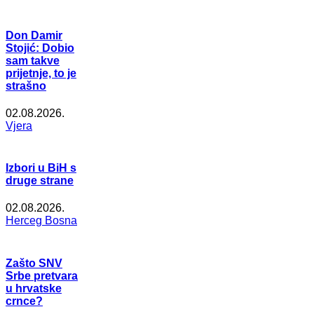
Don Damir
Stojić: Dobio
sam takve
prijetnje, to je
strašno
02.08.2026.
Vjera
Izbori u BiH s
druge strane
02.08.2026.
Herceg Bosna
Zašto SNV
Srbe pretvara
u hrvatske
crnce?