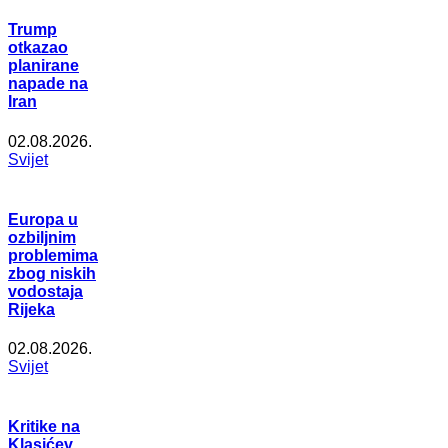
Trump
otkazao
planirane
napade na
Iran
02.08.2026.
Svijet
Europa u
ozbiljnim
problemima
zbog niskih
vodostaja
Rijeka
02.08.2026.
Svijet
Kritike na
Klasićev