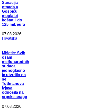
Sanacija
otpada u
Gospiću
mogla bi
koštati i do
125 mil. eura
07.08.2026.
Hrvatska
Mišetić: Svih
osam
međunarodnih
sudaca
jednoglasno
je utvrdilo da
se
Tuđmanova
izjava
odnosila na
srpske snage
07.08.2026.