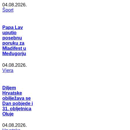
04.08.2026.
Šport
Papa Lav
uputio
posebnu
poruku za
Mladifest u
Međugorju
04.08.2026.
Vjera
Diljem
Hrvatske
obilježava se
Dan pobjede i
31. obljetnica
Oluje
04.08.2026.