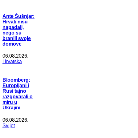
Ante Šušnjar:
Hrvati nisu
napadali,
nego su
branili svoje
domove
06.08.2026.
Hrvatska
Bloomberg:
Europljani i
Rusi tajno
razgovarali o
miru u
Ukrajini
06.08.2026.
Svijet