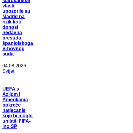
Marokanske
vlasti
upozorile su
Madrid na
rizik koji
donosi
nedavna
presuda
španjolskoga
Vrhovnog
suda
04.08.2026.
Svijet
UEFA s
Azijom i
Amerikama
pokreće
natjecanje
koje bi moglo
uništiti FIFA-
ino SP