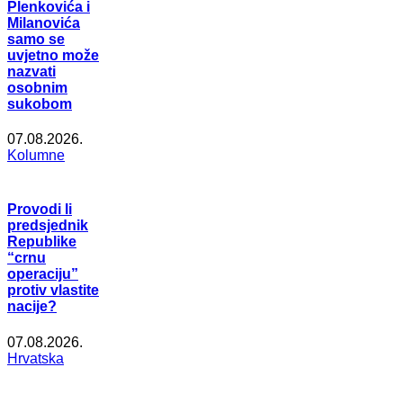
Plenkovića i
Milanovića
samo se
uvjetno može
nazvati
osobnim
sukobom
07.08.2026.
Kolumne
Provodi li
predsjednik
Republike
“crnu
operaciju”
protiv vlastite
nacije?
07.08.2026.
Hrvatska