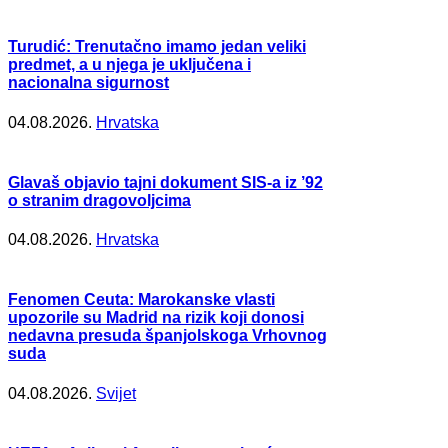
Turudić: Trenutačno imamo jedan veliki
predmet, a u njega je uključena i
nacionalna sigurnost
04.08.2026.
Hrvatska
Glavaš objavio tajni dokument SIS-a iz ’92
o stranim dragovoljcima
04.08.2026.
Hrvatska
Fenomen Ceuta: Marokanske vlasti
upozorile su Madrid na rizik koji donosi
nedavna presuda španjolskoga Vrhovnog
suda
04.08.2026.
Svijet