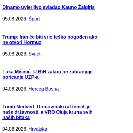
Dinamo uvjerljivo svladao Kauno Žalgiris
05.08.2026.
Šport
Trump: Iran će biti vrlo teško pogođen ako
ne otvori Hormuz
05.08.2026.
Svijet
Luka Mišetić: U BiH zakon ne zabranjuje
poricanje UZP-a
04.08.2026.
Herceg Bosna
Tomo Medved: Domovinski rat temelj je
naše državnosti, a VRO Oluja kruna svih
naših bitaka
04.08.2026.
Hrvatska