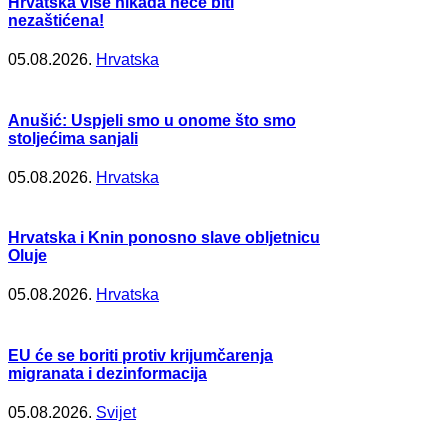
Hrvatska više nikada neće biti
nezaštićena!
05.08.2026.
Hrvatska
Anušić: Uspjeli smo u onome što smo
stoljećima sanjali
05.08.2026.
Hrvatska
Hrvatska i Knin ponosno slave obljetnicu
Oluje
05.08.2026.
Hrvatska
EU će se boriti protiv krijumčarenja
migranata i dezinformacija
05.08.2026.
Svijet