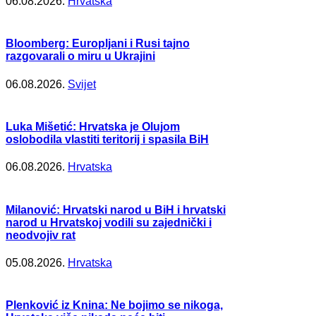
06.08.2026.
Hrvatska
Bloomberg: Europljani i Rusi tajno
razgovarali o miru u Ukrajini
06.08.2026.
Svijet
Luka Mišetić: Hrvatska je Olujom
oslobodila vlastiti teritorij i spasila BiH
06.08.2026.
Hrvatska
Milanović: Hrvatski narod u BiH i hrvatski
narod u Hrvatskoj vodili su zajednički i
neodvojiv rat
05.08.2026.
Hrvatska
Plenković iz Knina: Ne bojimo se nikoga,