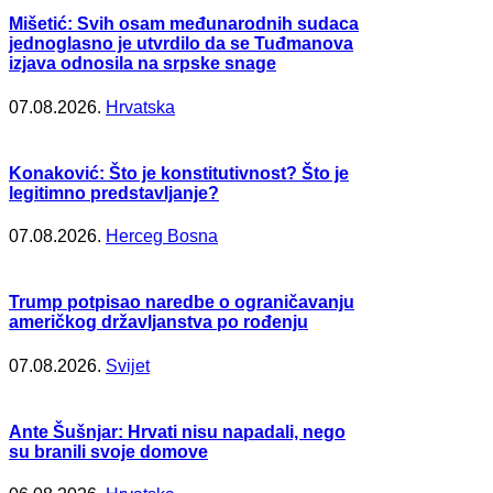
Mišetić: Svih osam međunarodnih sudaca
jednoglasno je utvrdilo da se Tuđmanova
izjava odnosila na srpske snage
07.08.2026.
Hrvatska
Konaković: Što je konstitutivnost? Što je
legitimno predstavljanje?
07.08.2026.
Herceg Bosna
Trump potpisao naredbe o ograničavanju
američkog državljanstva po rođenju
07.08.2026.
Svijet
Ante Šušnjar: Hrvati nisu napadali, nego
su branili svoje domove