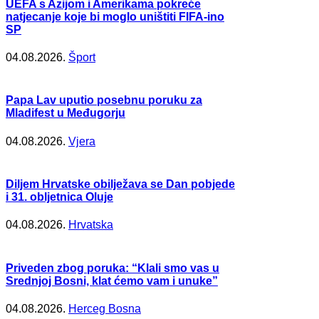
UEFA s Azijom i Amerikama pokreće
natjecanje koje bi moglo uništiti FIFA-ino
SP
04.08.2026.
Šport
Papa Lav uputio posebnu poruku za
Mladifest u Međugorju
04.08.2026.
Vjera
Diljem Hrvatske obilježava se Dan pobjede
i 31. obljetnica Oluje
04.08.2026.
Hrvatska
Priveden zbog poruka: “Klali smo vas u
Srednjoj Bosni, klat ćemo vam i unuke”
04.08.2026.
Herceg Bosna