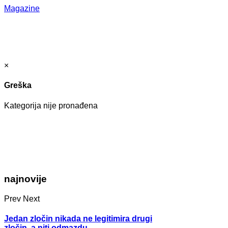
Magazine
×
Greška
Kategorija nije pronađena
najnovije
Prev
Next
Jedan zločin nikada ne legitimira drugi
zločin, a niti odmazdu