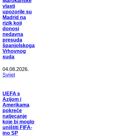
Marokanske
vlasti
upozorile su
Madrid na
rizik koji
donosi
nedavna
presuda
španjolskoga
Vrhovnog
suda
04.08.2026.
Svijet
UEFA s
Azijom i
Amerikama
pokreće
natjecanje
koje bi moglo
uništiti FIFA-
ino SP