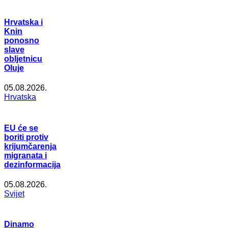
Hrvatska i
Knin
ponosno
slave
obljetnicu
Oluje
05.08.2026.
Hrvatska
EU će se
boriti protiv
krijumčarenja
migranata i
dezinformacija
05.08.2026.
Svijet
Dinamo