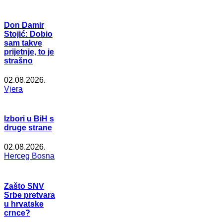
Don Damir
Stojić: Dobio
sam takve
prijetnje, to je
strašno
02.08.2026.
Vjera
Izbori u BiH s
druge strane
02.08.2026.
Herceg Bosna
Zašto SNV
Srbe pretvara
u hrvatske
crnce?