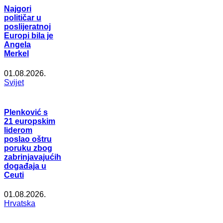
Najgori
političar u
poslijeratnoj
Europi bila je
Angela
Merkel
01.08.2026.
Svijet
Plenković s
21 europskim
liderom
poslao oštru
poruku zbog
zabrinjavajućih
događaja u
Ceuti
01.08.2026.
Hrvatska