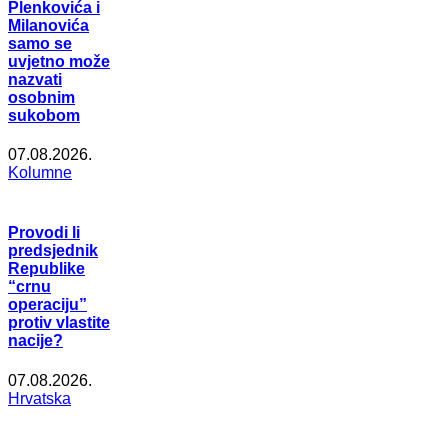
Plenkovića i
Milanovića
samo se
uvjetno može
nazvati
osobnim
sukobom
07.08.2026.
Kolumne
Provodi li
predsjednik
Republike
“crnu
operaciju”
protiv vlastite
nacije?
07.08.2026.
Hrvatska