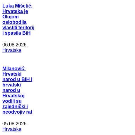
Luka Mišetić:
Hrvatska je
Olujom
oslobodila
vlastiti teritorij
i spasila BiH
06.08.2026.
Hrvatska
Milanović:
Hrvatski
narod u BiH i
hrvatski
narod u
Hrvatskoj
vodili su
zajednički i
neodvojiv rat
05.08.2026.
Hrvatska