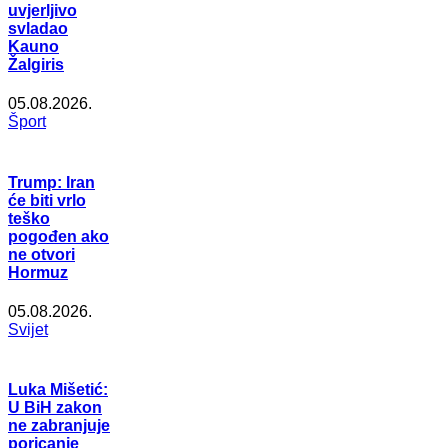
uvjerljivo
svladao
Kauno
Žalgiris
05.08.2026.
Šport
Trump: Iran
će biti vrlo
teško
pogođen ako
ne otvori
Hormuz
05.08.2026.
Svijet
Luka Mišetić:
U BiH zakon
ne zabranjuje
poricanje