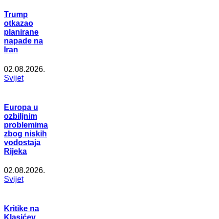
Trump
otkazao
planirane
napade na
Iran
02.08.2026.
Svijet
Europa u
ozbiljnim
problemima
zbog niskih
vodostaja
Rijeka
02.08.2026.
Svijet
Kritike na
Klasićev