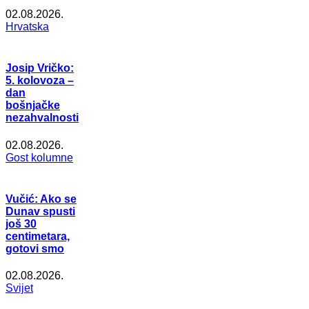
02.08.2026.
Hrvatska
Josip Vričko:
5. kolovoza –
dan
bošnjačke
nezahvalnosti
02.08.2026.
Gost kolumne
Vučić: Ako se
Dunav spusti
još 30
centimetara,
gotovi smo
02.08.2026.
Svijet