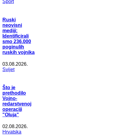
Šport
Ruski
neovisni
mediji:
Identificirali
smo 236.000
poginulih
ruskih vojnika
03.08.2026.
Svijet
Što je
prethodilo
Vojno-
redarstvenoj
operaciji
"Oluja"
02.08.2026.
Hrvatska