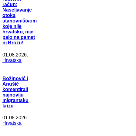
račun:
Naseljavanje
otoka
stanovništvom
koje nije
hrvatsko, nije
palo na pamet
ni Brozu!
01.08.2026.
Hrvatska
Božinović i
Anušić
komentirali
najnoviju
migrantsku
krizu
01.08.2026.
Hrvatska