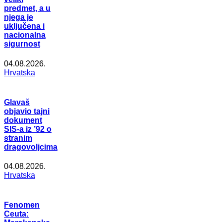
predmet, a u
njega je
uključena i
nacionalna
sigurnost
04.08.2026.
Hrvatska
Glavaš
objavio tajni
dokument
SIS-a iz ’92 o
stranim
dragovoljcima
04.08.2026.
Hrvatska
Fenomen
Ceuta: