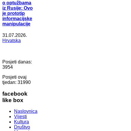
o optužbama
iz Rusije: Ovo
je prototip
informacijske
manipulacije
31.07.2026.
Hrvatska
Posjeti danas:
3954
Posjeti ovaj
tjedan:
31990
facebook
like box
Naslovnica
Vijesti
Kultura
Društvo