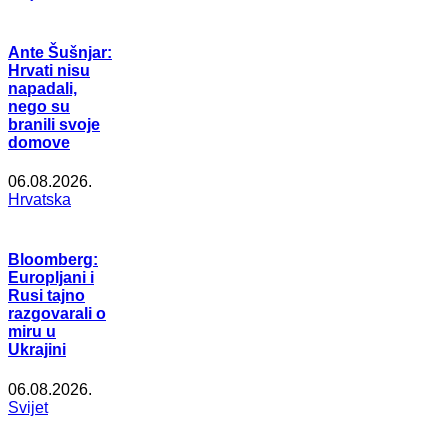
Ante Šušnjar:
Hrvati nisu
napadali,
nego su
branili svoje
domove
06.08.2026.
Hrvatska
Bloomberg:
Europljani i
Rusi tajno
razgovarali o
miru u
Ukrajini
06.08.2026.
Svijet