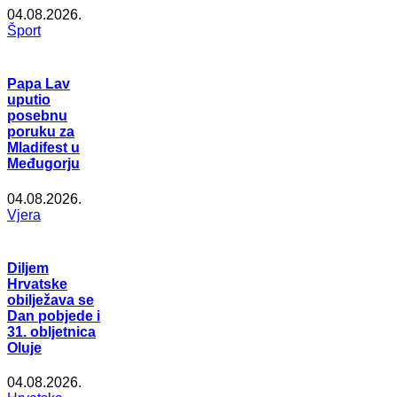
04.08.2026.
Šport
Papa Lav
uputio
posebnu
poruku za
Mladifest u
Međugorju
04.08.2026.
Vjera
Diljem
Hrvatske
obilježava se
Dan pobjede i
31. obljetnica
Oluje
04.08.2026.