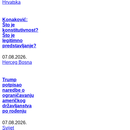
Hrvatska
Konaković:
Što je
konstitutivnost?
Što je
legitimno
predstavljanje?
07.08.2026.
Herceg Bosna
Trump
potpisao
naredbe o
ograničavanju
američkog
državljanstva
po rođenju
07.08.2026.
Svijet