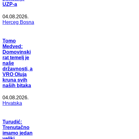
UZP-a
04.08.2026.
Herceg Bosna
Tomo
Medved:
Domovinski
rat temelj je
naše
državnosti, a
VRO Oluja
kruna svih
naših bitaka
04.08.2026.
Hrvatska
Turudić:
Trenutačno
imamo jedan
veliki