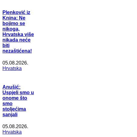
Plenković iz
Knina: Ne
bojimo se
nikoga,
Hrvatska više
nikada neće
biti
nezaštićena!
05.08.2026.
Hrvatska
Anušić:
Uspjeli smo u
onome što
smo
stoljećima
sanjali
05.08.2026.
Hrvatska