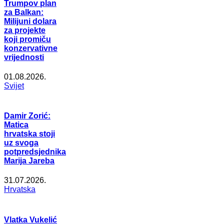
Trumpov plan
za Balkan:
Milijuni dolara
za projekte
koji promiču
konzervativne
vrijednosti
01.08.2026.
Svijet
Damir Zorić:
Matica
hrvatska stoji
uz svoga
potpredsjednika
Marija Jareba
31.07.2026.
Hrvatska
Vlatka Vukelić