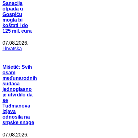
Sanacija
otpada u
Gospiću
mogla bi
koštati i do
125 mil. eura
07.08.2026.
Hrvatska
Mišetić: Svih
osam
međunarodnih
sudaca
jednoglasno
je utvrdilo da
se
Tuđmanova
izjava
odnosila na
srpske snage
07.08.2026.