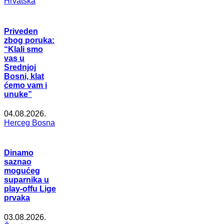
Hrvatska
Priveden
zbog poruka:
“Klali smo
vas u
Srednjoj
Bosni, klat
ćemo vam i
unuke”
04.08.2026.
Herceg Bosna
Dinamo
saznao
mogućeg
suparnika u
play-offu Lige
prvaka
03.08.2026.