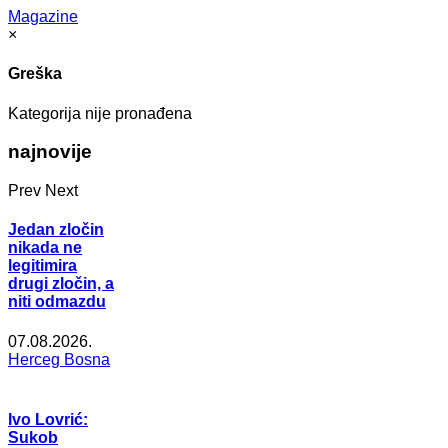
Magazine
×
Greška
Kategorija nije pronađena
najnovije
Prev
Next
Jedan zločin
nikada ne
legitimira
drugi zločin, a
niti odmazdu
07.08.2026.
Herceg Bosna
Ivo Lovrić:
Sukob