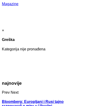
Magazine
×
Greška
Kategorija nije pronađena
najnovije
Prev
Next
Bloomberg: Europljani i Rusi tajno
razgovarali o miru u Ukrajini