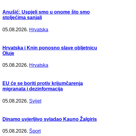
Anušić: Uspjeli smo u onome što smo
stoljećima sanjali
05.08.2026.
Hrvatska
Hrvatska i Knin ponosno slave obljetnicu
Oluje
05.08.2026.
Hrvatska
EU će se boriti protiv krijumčarenja
migranata i dezinformacija
05.08.2026.
Svijet
Dinamo uvjerljivo svladao Kauno Žalgiris
05.08.2026.
Šport