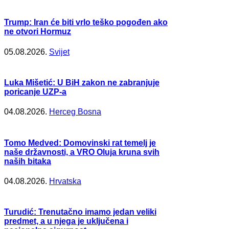
Trump: Iran će biti vrlo teško pogođen ako
ne otvori Hormuz
05.08.2026.
Svijet
Luka Mišetić: U BiH zakon ne zabranjuje
poricanje UZP-a
04.08.2026.
Herceg Bosna
Tomo Medved: Domovinski rat temelj je
naše državnosti, a VRO Oluja kruna svih
naših bitaka
04.08.2026.
Hrvatska
Turudić: Trenutačno imamo jedan veliki
predmet, a u njega je uključena i