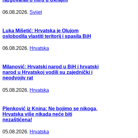
06.08.2026.
Svijet
Luka Mišetić: Hrvatska je Olujom
oslobodila vlastiti teritorij i spasila BiH
06.08.2026.
Hrvatska
Milanović: Hrvatski narod u BiH i hrvatski
narod u Hrvatskoj vodili su zajednički i
neodvojiv rat
05.08.2026.
Hrvatska
Plenković iz Knina: Ne bojimo se nikoga,
Hrvatska više nikada neće biti
nezaštićena!
05.08.2026.
Hrvatska