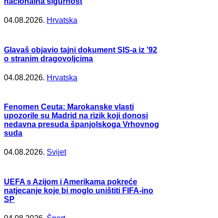
nacionalna sigurnost
04.08.2026.
Hrvatska
Glavaš objavio tajni dokument SIS-a iz ’92
o stranim dragovoljcima
04.08.2026.
Hrvatska
Fenomen Ceuta: Marokanske vlasti
upozorile su Madrid na rizik koji donosi
nedavna presuda španjolskoga Vrhovnog
suda
04.08.2026.
Svijet
UEFA s Azijom i Amerikama pokreće
natjecanje koje bi moglo uništiti FIFA-ino
SP