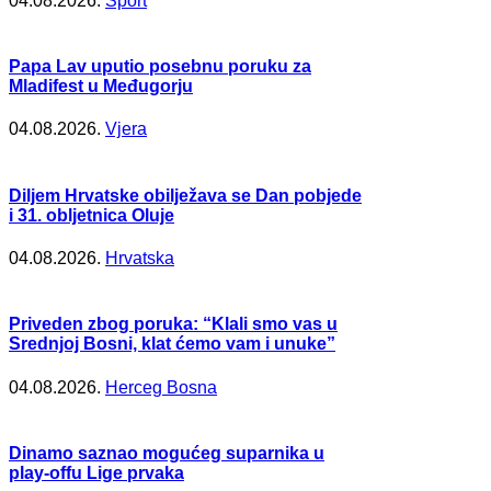
04.08.2026.
Šport
Papa Lav uputio posebnu poruku za
Mladifest u Međugorju
04.08.2026.
Vjera
Diljem Hrvatske obilježava se Dan pobjede
i 31. obljetnica Oluje
04.08.2026.
Hrvatska
Priveden zbog poruka: “Klali smo vas u
Srednjoj Bosni, klat ćemo vam i unuke”
04.08.2026.
Herceg Bosna
Dinamo saznao mogućeg suparnika u
play-offu Lige prvaka