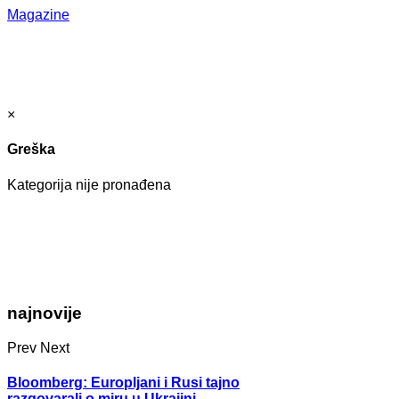
Magazine
×
Greška
Kategorija nije pronađena
najnovije
Prev
Next
Bloomberg: Europljani i Rusi tajno
razgovarali o miru u Ukrajini