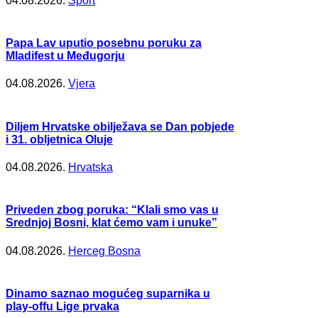
04.08.2026.
Šport
Papa Lav uputio posebnu poruku za
Mladifest u Međugorju
04.08.2026.
Vjera
Diljem Hrvatske obilježava se Dan pobjede
i 31. obljetnica Oluje
04.08.2026.
Hrvatska
Priveden zbog poruka: “Klali smo vas u
Srednjoj Bosni, klat ćemo vam i unuke”
04.08.2026.
Herceg Bosna
Dinamo saznao mogućeg suparnika u
play-offu Lige prvaka