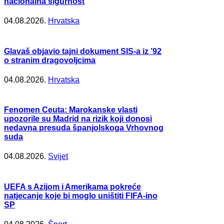
nacionalna sigurnost
04.08.2026.
Hrvatska
Glavaš objavio tajni dokument SIS-a iz ’92
o stranim dragovoljcima
04.08.2026.
Hrvatska
Fenomen Ceuta: Marokanske vlasti
upozorile su Madrid na rizik koji donosi
nedavna presuda španjolskoga Vrhovnog
suda
04.08.2026.
Svijet
UEFA s Azijom i Amerikama pokreće
natjecanje koje bi moglo uništiti FIFA-ino
SP