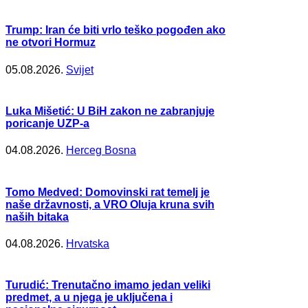
Trump: Iran će biti vrlo teško pogođen ako
ne otvori Hormuz
05.08.2026.
Svijet
Luka Mišetić: U BiH zakon ne zabranjuje
poricanje UZP-a
04.08.2026.
Herceg Bosna
Tomo Medved: Domovinski rat temelj je
naše državnosti, a VRO Oluja kruna svih
naših bitaka
04.08.2026.
Hrvatska
Turudić: Trenutačno imamo jedan veliki
predmet, a u njega je uključena i