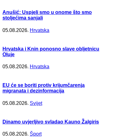
Anušić: Uspjeli smo u onome što smo
stoljećima sanjali
05.08.2026.
Hrvatska
Hrvatska i Knin ponosno slave obljetnicu
Oluje
05.08.2026.
Hrvatska
EU će se boriti protiv krijumčarenja
migranata i dezinformacija
05.08.2026.
Svijet
Dinamo uvjerljivo svladao Kauno Žalgiris
05.08.2026.
Šport