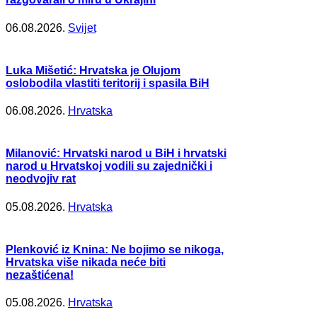
06.08.2026.
Svijet
Luka Mišetić: Hrvatska je Olujom
oslobodila vlastiti teritorij i spasila BiH
06.08.2026.
Hrvatska
Milanović: Hrvatski narod u BiH i hrvatski
narod u Hrvatskoj vodili su zajednički i
neodvojiv rat
05.08.2026.
Hrvatska
Plenković iz Knina: Ne bojimo se nikoga,
Hrvatska više nikada neće biti
nezaštićena!
05.08.2026.
Hrvatska