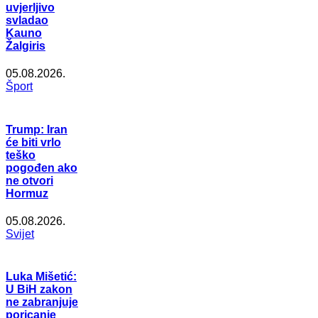
uvjerljivo
svladao
Kauno
Žalgiris
05.08.2026.
Šport
Trump: Iran
će biti vrlo
teško
pogođen ako
ne otvori
Hormuz
05.08.2026.
Svijet
Luka Mišetić:
U BiH zakon
ne zabranjuje
poricanje