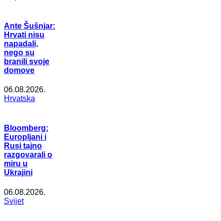
Ante Šušnjar:
Hrvati nisu
napadali,
nego su
branili svoje
domove
06.08.2026.
Hrvatska
Bloomberg:
Europljani i
Rusi tajno
razgovarali o
miru u
Ukrajini
06.08.2026.
Svijet