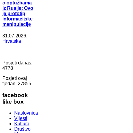
o optužbama
iz Rusije: Ovo
je prototip
informacijske
manipulacije
31.07.2026.
Hrvatska
Posjeti danas:
4778
Posjeti ovaj
tjedan:
27855
facebook
like box
Naslovnica
Vijesti
Kultura
Društvo