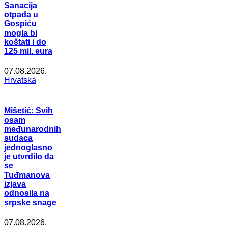
Sanacija
otpada u
Gospiću
mogla bi
koštati i do
125 mil. eura
07.08.2026.
Hrvatska
Mišetić: Svih
osam
međunarodnih
sudaca
jednoglasno
je utvrdilo da
se
Tuđmanova
izjava
odnosila na
srpske snage
07.08.2026.