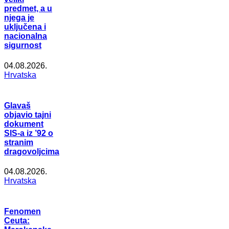
predmet, a u
njega je
uključena i
nacionalna
sigurnost
04.08.2026.
Hrvatska
Glavaš
objavio tajni
dokument
SIS-a iz ’92 o
stranim
dragovoljcima
04.08.2026.
Hrvatska
Fenomen
Ceuta: