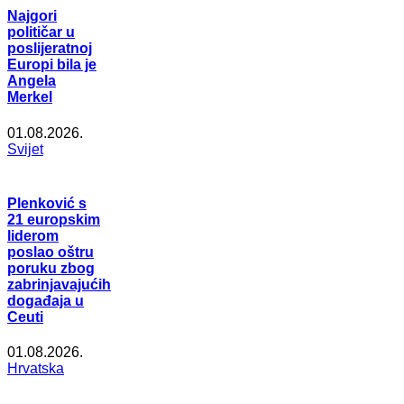
Najgori
političar u
poslijeratnoj
Europi bila je
Angela
Merkel
01.08.2026.
Svijet
Plenković s
21 europskim
liderom
poslao oštru
poruku zbog
zabrinjavajućih
događaja u
Ceuti
01.08.2026.
Hrvatska