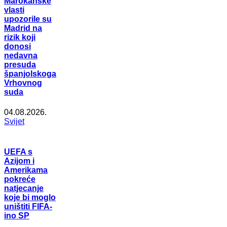
Marokanske
vlasti
upozorile su
Madrid na
rizik koji
donosi
nedavna
presuda
španjolskoga
Vrhovnog
suda
04.08.2026.
Svijet
UEFA s
Azijom i
Amerikama
pokreće
natjecanje
koje bi moglo
uništiti FIFA-
ino SP