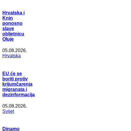
Hrvatska i
Knin
ponosno
slave
obljetnicu
Oluje
05.08.2026.
Hrvatska
EU će se
boriti protiv
krijumčarenja
migranata i
dezinformacija
05.08.2026.
Svijet
Dinamo