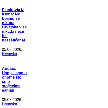
Plenković iz
Knina: Ne
bojimo se
nikoga,
Hrvatska više
nikada neće
biti
nezaštićena!
05.08.2026.
Hrvatska
Anušić:
Uspjeli smo u
onome što
smo
stoljećima
sanjali
05.08.2026.
Hrvatska