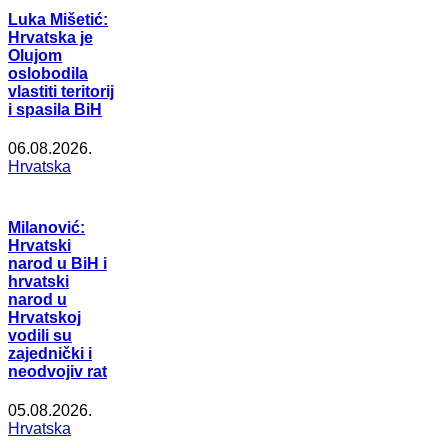
Luka Mišetić:
Hrvatska je
Olujom
oslobodila
vlastiti teritorij
i spasila BiH
06.08.2026.
Hrvatska
Milanović:
Hrvatski
narod u BiH i
hrvatski
narod u
Hrvatskoj
vodili su
zajednički i
neodvojiv rat
05.08.2026.
Hrvatska