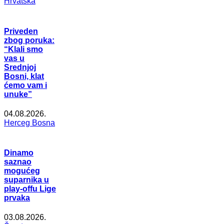
Hrvatska
Priveden
zbog poruka:
“Klali smo
vas u
Srednjoj
Bosni, klat
ćemo vam i
unuke”
04.08.2026.
Herceg Bosna
Dinamo
saznao
mogućeg
suparnika u
play-offu Lige
prvaka
03.08.2026.