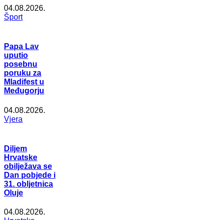
04.08.2026.
Šport
Papa Lav
uputio
posebnu
poruku za
Mladifest u
Međugorju
04.08.2026.
Vjera
Diljem
Hrvatske
obilježava se
Dan pobjede i
31. obljetnica
Oluje
04.08.2026.