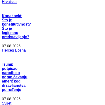
Hrvatska
Konaković:
Što je
konstitutivnost?
Što je
legitimno
predstavljanje?
07.08.2026.
Herceg Bosna
Trump
potpisao
naredbe o
ograničavanju
američkog
državljanstva
po rođenju
07.08.2026.
Svijet