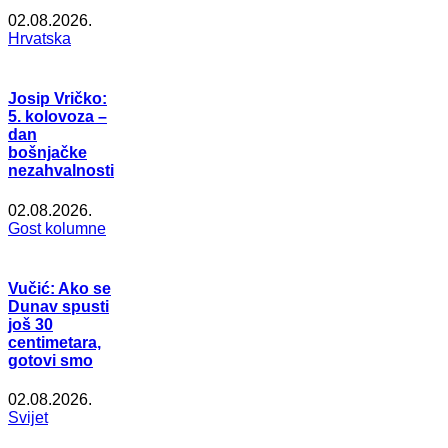
02.08.2026.
Hrvatska
Josip Vričko:
5. kolovoza –
dan
bošnjačke
nezahvalnosti
02.08.2026.
Gost kolumne
Vučić: Ako se
Dunav spusti
još 30
centimetara,
gotovi smo
02.08.2026.
Svijet