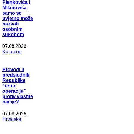
Plenkovića i
Milanovića
samo se
uvjetno može
nazvati
osobnim
sukobom
07.08.2026.
Kolumne
Provodi li
predsjednik
Republike
“crnu
operaciju”
protiv vlastite
nacije?
07.08.2026.
Hrvatska