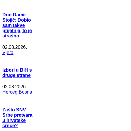
Don Damir
Stojić: Dobio
sam takve
prijetnje, to je
strašno
02.08.2026.
Vjera
Izbori u BiH s
druge strane
02.08.2026.
Herceg Bosna
Zašto SNV
Srbe pretvara
u hrvatske
crnce?