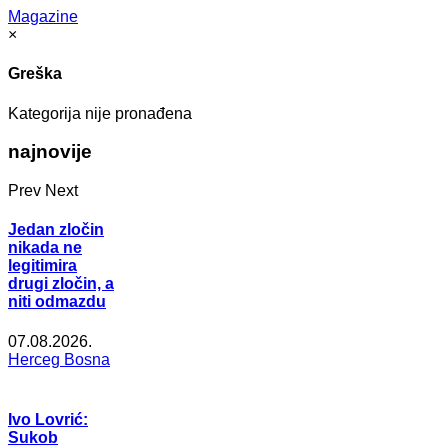
Magazine
×
Greška
Kategorija nije pronađena
najnovije
Prev
Next
Jedan zločin
nikada ne
legitimira
drugi zločin, a
niti odmazdu
07.08.2026.
Herceg Bosna
Ivo Lovrić:
Sukob