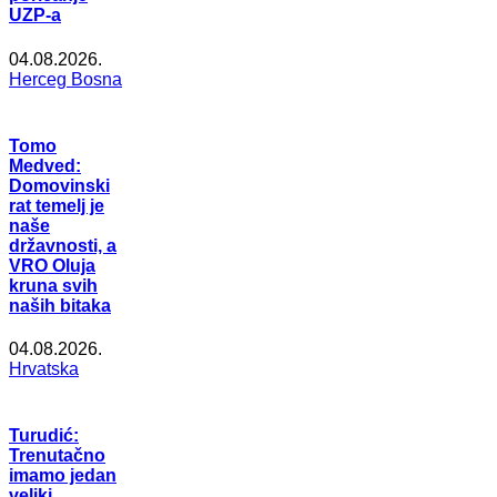
UZP-a
04.08.2026.
Herceg Bosna
Tomo
Medved:
Domovinski
rat temelj je
naše
državnosti, a
VRO Oluja
kruna svih
naših bitaka
04.08.2026.
Hrvatska
Turudić:
Trenutačno
imamo jedan
veliki