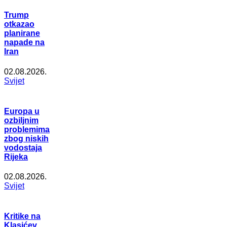
Trump
otkazao
planirane
napade na
Iran
02.08.2026.
Svijet
Europa u
ozbiljnim
problemima
zbog niskih
vodostaja
Rijeka
02.08.2026.
Svijet
Kritike na
Klasićev