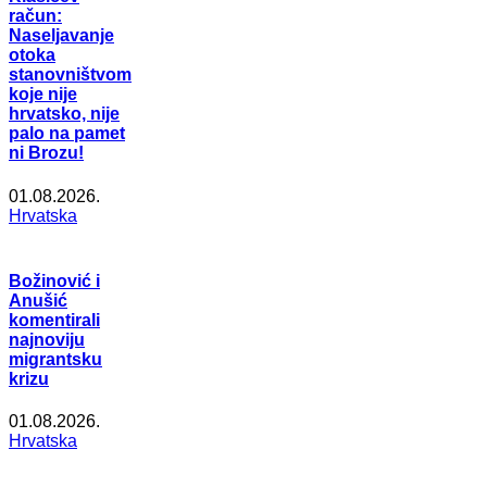
račun:
Naseljavanje
otoka
stanovništvom
koje nije
hrvatsko, nije
palo na pamet
ni Brozu!
01.08.2026.
Hrvatska
Božinović i
Anušić
komentirali
najnoviju
migrantsku
krizu
01.08.2026.
Hrvatska