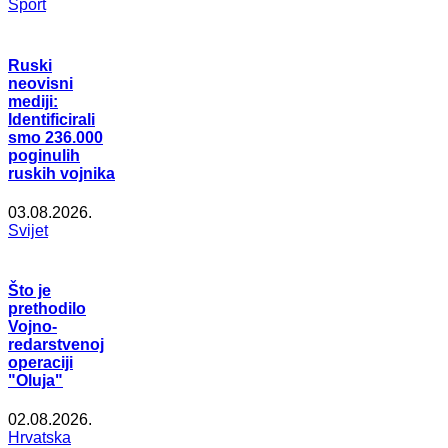
Šport
Ruski
neovisni
mediji:
Identificirali
smo 236.000
poginulih
ruskih vojnika
03.08.2026.
Svijet
Što je
prethodilo
Vojno-
redarstvenoj
operaciji
"Oluja"
02.08.2026.
Hrvatska