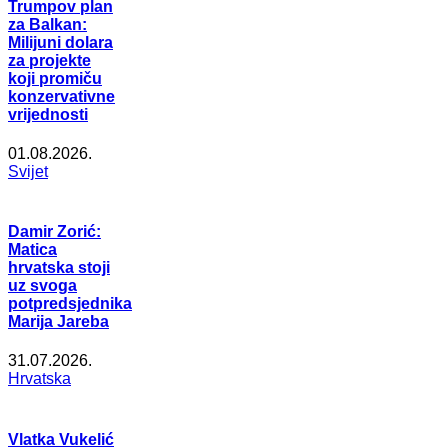
Trumpov plan
za Balkan:
Milijuni dolara
za projekte
koji promiču
konzervativne
vrijednosti
01.08.2026.
Svijet
Damir Zorić:
Matica
hrvatska stoji
uz svoga
potpredsjednika
Marija Jareba
31.07.2026.
Hrvatska
Vlatka Vukelić