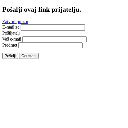
Pošalji ovaj link prijatelju.
Zatvori prozor
E-mail za
Pošiljatelj
Vaš e-mail
Predmet
Pošalji
Odustani