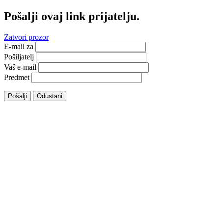
Pošalji ovaj link prijatelju.
Zatvori prozor
E-mail za
Pošiljatelj
Vaš e-mail
Predmet
Pošalji
Odustani