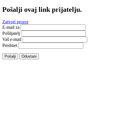
Pošalji ovaj link prijatelju.
Zatvori prozor
E-mail za
Pošiljatelj
Vaš e-mail
Predmet
Pošalji
Odustani