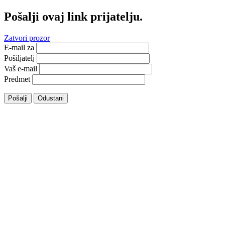
Pošalji ovaj link prijatelju.
Zatvori prozor
E-mail za
Pošiljatelj
Vaš e-mail
Predmet
Pošalji
Odustani