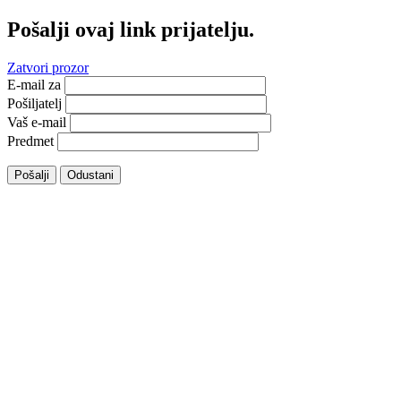
Pošalji ovaj link prijatelju.
Zatvori prozor
E-mail za
Pošiljatelj
Vaš e-mail
Predmet
Pošalji
Odustani