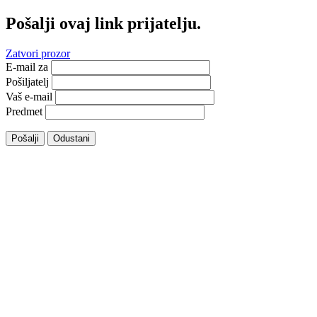
Pošalji ovaj link prijatelju.
Zatvori prozor
E-mail za
Pošiljatelj
Vaš e-mail
Predmet
Pošalji
Odustani