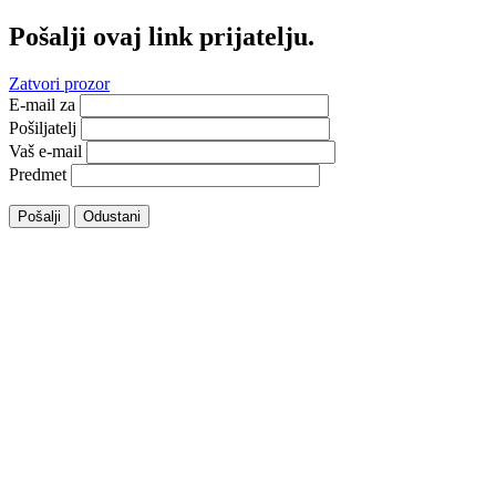
Pošalji ovaj link prijatelju.
Zatvori prozor
E-mail za
Pošiljatelj
Vaš e-mail
Predmet
Pošalji
Odustani