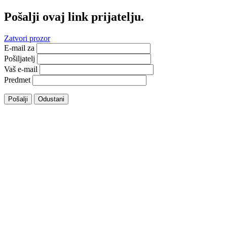
Pošalji ovaj link prijatelju.
Zatvori prozor
E-mail za
Pošiljatelj
Vaš e-mail
Predmet
Pošalji
Odustani