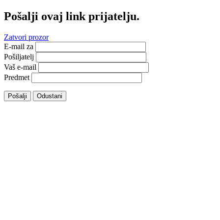
Pošalji ovaj link prijatelju.
Zatvori prozor
E-mail za
Pošiljatelj
Vaš e-mail
Predmet
Pošalji
Odustani