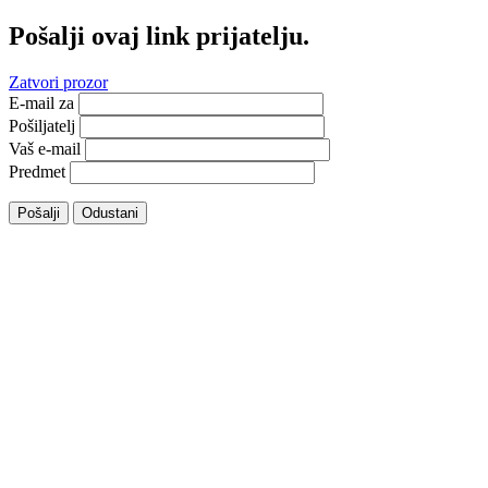
Pošalji ovaj link prijatelju.
Zatvori prozor
E-mail za
Pošiljatelj
Vaš e-mail
Predmet
Pošalji
Odustani