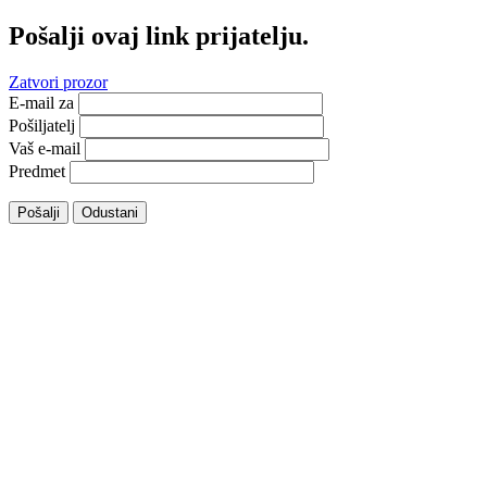
Pošalji ovaj link prijatelju.
Zatvori prozor
E-mail za
Pošiljatelj
Vaš e-mail
Predmet
Pošalji
Odustani