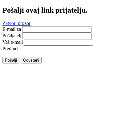
Pošalji ovaj link prijatelju.
Zatvori prozor
E-mail za
Pošiljatelj
Vaš e-mail
Predmet
Pošalji
Odustani