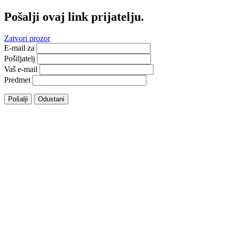
Pošalji ovaj link prijatelju.
Zatvori prozor
E-mail za
Pošiljatelj
Vaš e-mail
Predmet
Pošalji
Odustani