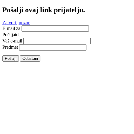
Pošalji ovaj link prijatelju.
Zatvori prozor
E-mail za
Pošiljatelj
Vaš e-mail
Predmet
Pošalji
Odustani