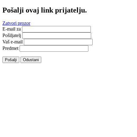
Pošalji ovaj link prijatelju.
Zatvori prozor
E-mail za
Pošiljatelj
Vaš e-mail
Predmet
Pošalji
Odustani