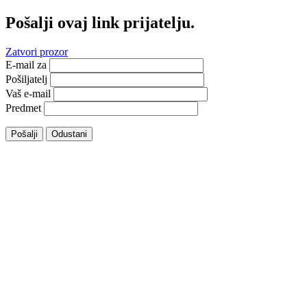
Pošalji ovaj link prijatelju.
Zatvori prozor
E-mail za
Pošiljatelj
Vaš e-mail
Predmet
Pošalji
Odustani