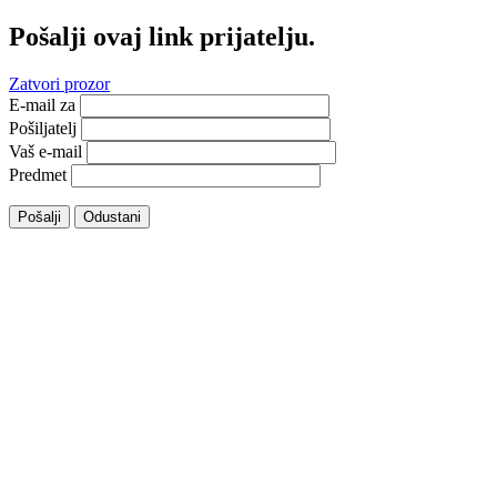
Pošalji ovaj link prijatelju.
Zatvori prozor
E-mail za
Pošiljatelj
Vaš e-mail
Predmet
Pošalji
Odustani