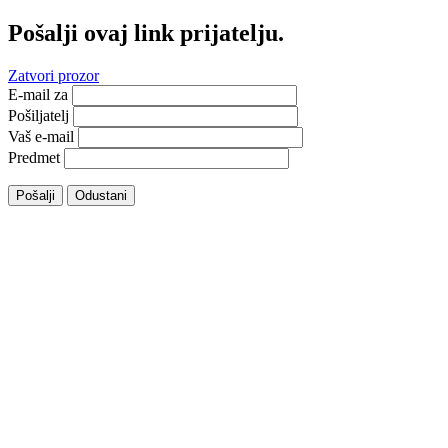
Pošalji ovaj link prijatelju.
Zatvori prozor
E-mail za
Pošiljatelj
Vaš e-mail
Predmet
Pošalji
Odustani