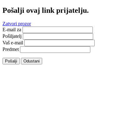
Pošalji ovaj link prijatelju.
Zatvori prozor
E-mail za
Pošiljatelj
Vaš e-mail
Predmet
Pošalji
Odustani