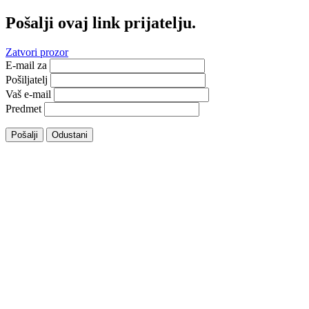
Pošalji ovaj link prijatelju.
Zatvori prozor
E-mail za
Pošiljatelj
Vaš e-mail
Predmet
Pošalji
Odustani