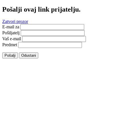
Pošalji ovaj link prijatelju.
Zatvori prozor
E-mail za
Pošiljatelj
Vaš e-mail
Predmet
Pošalji
Odustani