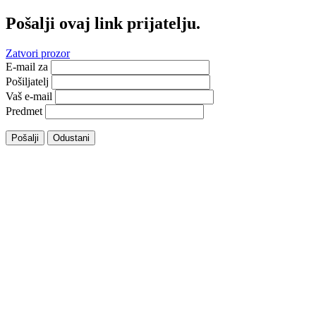
Pošalji ovaj link prijatelju.
Zatvori prozor
E-mail za
Pošiljatelj
Vaš e-mail
Predmet
Pošalji
Odustani