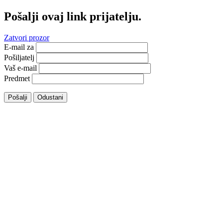
Pošalji ovaj link prijatelju.
Zatvori prozor
E-mail za
Pošiljatelj
Vaš e-mail
Predmet
Pošalji
Odustani