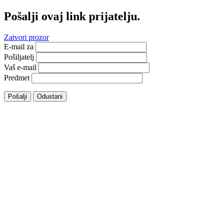
Pošalji ovaj link prijatelju.
Zatvori prozor
E-mail za
Pošiljatelj
Vaš e-mail
Predmet
Pošalji
Odustani