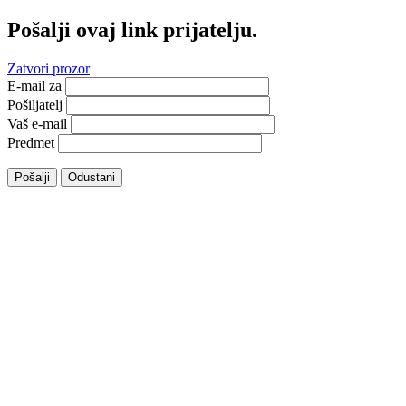
Pošalji ovaj link prijatelju.
Zatvori prozor
E-mail za
Pošiljatelj
Vaš e-mail
Predmet
Pošalji
Odustani