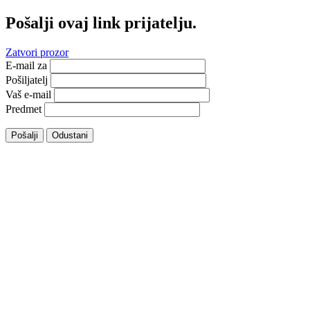
Pošalji ovaj link prijatelju.
Zatvori prozor
E-mail za
Pošiljatelj
Vaš e-mail
Predmet
Pošalji
Odustani