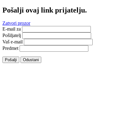
Pošalji ovaj link prijatelju.
Zatvori prozor
E-mail za
Pošiljatelj
Vaš e-mail
Predmet
Pošalji
Odustani