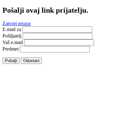
Pošalji ovaj link prijatelju.
Zatvori prozor
E-mail za
Pošiljatelj
Vaš e-mail
Predmet
Pošalji
Odustani