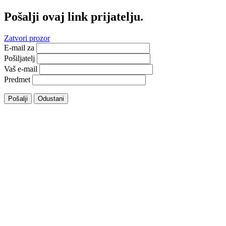
Pošalji ovaj link prijatelju.
Zatvori prozor
E-mail za
Pošiljatelj
Vaš e-mail
Predmet
Pošalji
Odustani