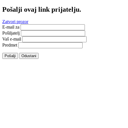
Pošalji ovaj link prijatelju.
Zatvori prozor
E-mail za
Pošiljatelj
Vaš e-mail
Predmet
Pošalji
Odustani