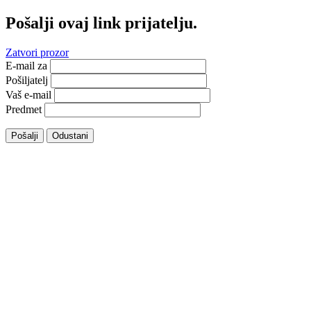
Pošalji ovaj link prijatelju.
Zatvori prozor
E-mail za
Pošiljatelj
Vaš e-mail
Predmet
Pošalji
Odustani