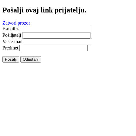
Pošalji ovaj link prijatelju.
Zatvori prozor
E-mail za
Pošiljatelj
Vaš e-mail
Predmet
Pošalji
Odustani