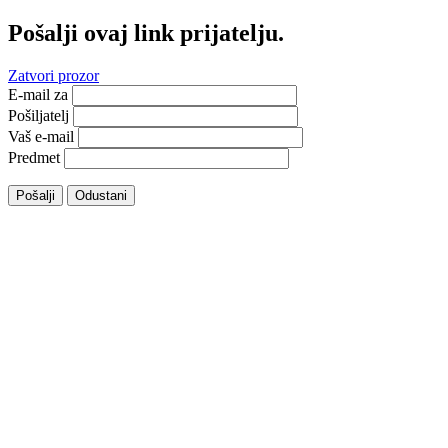
Pošalji ovaj link prijatelju.
Zatvori prozor
E-mail za
Pošiljatelj
Vaš e-mail
Predmet
Pošalji
Odustani